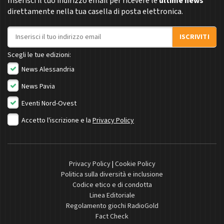
Inserisci il tuo indirizzo email per ricevere le
ultime news
direttamente nella tua casella di posta elettronica.
Indirizzo email
ISCRIVITI
Scegli le tue edizioni:
News Alessandria
News Pavia
Eventi Nord-Ovest
Accetto l'iscrizione e la
Privacy Policy
Privacy Policy
|
Cookie Policy
Politica sulla diversità e inclusione
Codice etico e di condotta
Linea Editoriale
Regolamento giochi RadioGold
Fact Check