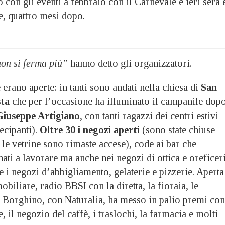
o con gli eventi a febbraio con il Carnevale e ieri sera 
e, quattro mesi dopo.
on si ferma più”
hanno detto gli organizzatori.
erano aperte: in tanti sono andati nella chiesa di
San
sta
che per l’occasione ha illuminato il campanile dop
iuseppe Artigiano
, con tanti ragazzi dei centri estivi
tecipanti).
Oltre 30 i negozi aperti
(sono state chiuse
le vetrine sono rimaste accese), code ai bar che
ati a lavorare ma anche nei negozi di ottica e oreficeri
e i negozi d’abbigliamento, gelaterie e pizzerie. Aperta
biliare, radio BBSI con la diretta, la fioraia, le
 Borghino, con Naturalia, ha messo in palio premi con
te, il negozio del caffè, i traslochi, la farmacia e molti