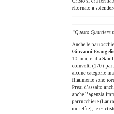
Cristo si era fermat
ritornato a splender
“Questo Quartiere n
Anche le parrocchie 
Giovanni Evangeli
10 anni, e alla
San G
coinvolti (170 i par
alcune categorie ma 
finalmente sono torn
Presi d’assalto anch
anche l’agenzia immo
parrucchiere (Laura
un selfie), le estetis