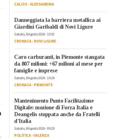
CALCIO
-
ALESSANDRIA
Danneggiata la barriera metallica ai
Giardini Garibaldi di Novi Ligure
Sabato, 8 Agosto 2026 - 10:53
CRONACA
-
NOVI LIGURE
Caro carburanti, in Piemonte stangata
da 807 milioni: +67 milioni al mese per
famiglie e imprese
Sabato, 8 Agosto 2026 - 10:24
CRONACA
-
PIEMONTE
Mantenimento Punto Facilitazione
Digitale: mozione di Forza Italia e
a
Deangelis stoppata anche da Fratelli
d’Italia
Sabato, 8 Agosto 2026 - 09:29
POLITICA
-
VALENZA