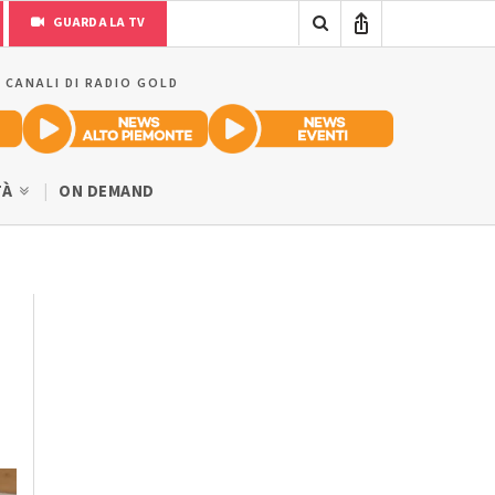
GUARDA LA TV
I CANALI DI RADIO GOLD
TÀ
ON DEMAND