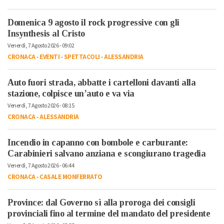
Domenica 9 agosto il rock progressive con gli
Insynthesis al Cristo
Venerdì, 7 Agosto 2026 - 09:02
CRONACA
-
EVENTI
-
SPETTACOLI
-
ALESSANDRIA
Auto fuori strada, abbatte i cartelloni davanti alla
stazione, colpisce un’auto e va via
Venerdì, 7 Agosto 2026 - 08:15
CRONACA
-
ALESSANDRIA
Incendio in capanno con bombole e carburante:
Carabinieri salvano anziana e scongiurano tragedia
Venerdì, 7 Agosto 2026 - 06:44
CRONACA
-
CASALE MONFERRATO
Province: dal Governo sì alla proroga dei consigli
provinciali fino al termine del mandato del presidente