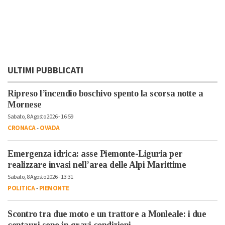
ULTIMI PUBBLICATI
Ripreso l’incendio boschivo spento la scorsa notte a
Mornese
Sabato, 8 Agosto 2026 - 16:59
CRONACA
-
OVADA
Emergenza idrica: asse Piemonte-Liguria per
realizzare invasi nell’area delle Alpi Marittime
Sabato, 8 Agosto 2026 - 13:31
POLITICA
-
PIEMONTE
Scontro tra due moto e un trattore a Monleale: i due
centauri sono in gravi condizioni