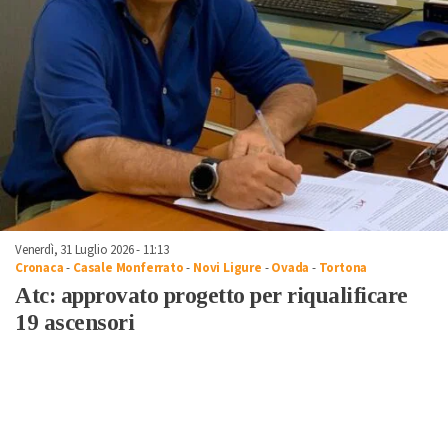
Venerdì, 31 Luglio 2026 - 11:13
Cronaca
-
Casale Monferrato
-
Novi Ligure
-
Ovada
-
Tortona
Atc: approvato progetto per riqualificare
19 ascensori