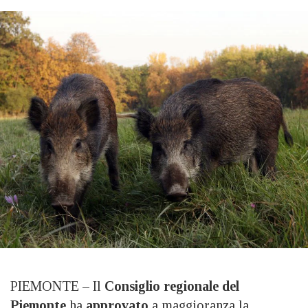
PIEMONTE – Il
Consiglio regionale del
Piemonte
ha
approvato
a maggioranza la