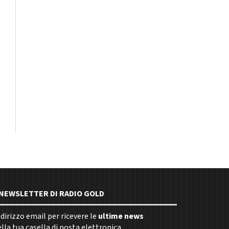
E NEWSLETTER DI RADIO GOLD
indirizzo email per ricevere le
ultime news
la tua casella di posta elettronica.