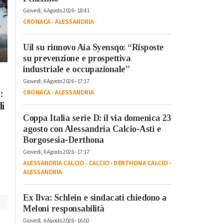
Giovedì, 6 Agosto 2026 - 18:41
CRONACA
-
ALESSANDRIA
Uil su rinnovo Aia Syensqo: “Risposte
su prevenzione e prospettiva
industriale e occupazionale”
Giovedì, 6 Agosto 2026 - 17:17
Martedì, 4 Agosto 2026 - 05:14
Martedì, 4 Agosto 2026 - 07:30
:
CRONACA
-
ALESSANDRIA
Eventi
-
Incontri
-
Ovada
Cronaca
-
Ovada
di
L’Altro Monferrato
A Mornese incendio
Coppa Italia serie D: il via domenica 23
2026 viaggia tra
domato ma il lavoro
agosto con Alessandria Calcio-Asti e
teatro, natura e
non è finito: pericolo
Borgosesia-Derthona
borghi: tutti i 17
nuovi focolai
Giovedì, 6 Agosto 2026 - 17:17
appuntamenti
ALESSANDRIA CALCIO
-
CALCIO
-
DERTHONA CALCIO
-
ALESSANDRIA
Ex Ilva: Schlein e sindacati chiedono a
Meloni responsabilità
Giovedì, 6 Agosto 2026 - 16:02