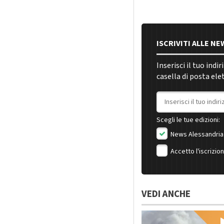
ISCRIVITI ALLE N
Inserisci il tuo indi
casella di posta ele
Indirizzo email
Scegli le tue edizioni:
News Alessandria
Accetto l'iscrizio
VEDI ANCHE