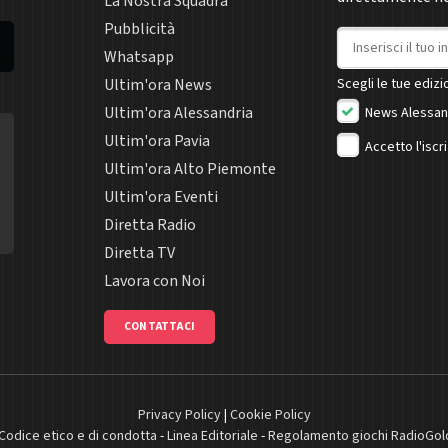
La Nostra Squadra
Pubblicità
Indirizzo email
Whatsapp
Ultim'ora News
Scegli le tue edizio
Ultim'ora Alessandria
News Alessan
Ultim'ora Pavia
Accetto l'iscr
Ultim'ora Alto Piemonte
Ultim'ora Eventi
Diretta Radio
Diretta TV
Lavora con Noi
CONTATTACI
Privacy Policy
|
Cookie Policy
Codice etico e di condotta
-
Linea Editoriale
-
Regolamento giochi RadioGol