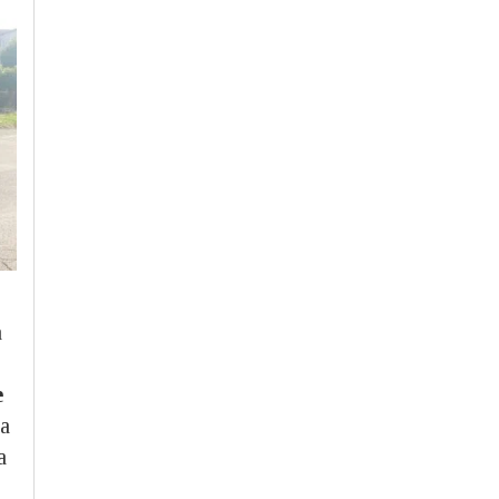
a
e
la
a