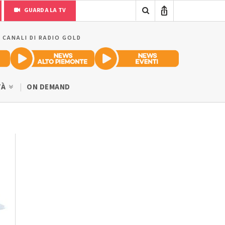
GUARDA LA TV
I CANALI DI RADIO GOLD
TÀ
ON DEMAND