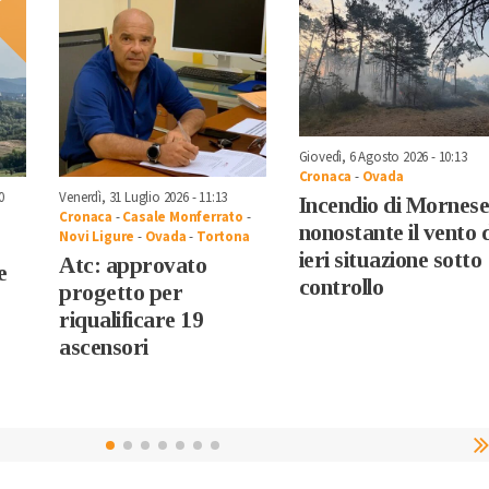
Giovedì, 6 Agosto 2026 - 10:13
Cronaca
-
Ovada
0
Venerdì, 31 Luglio 2026 - 11:13
Incendio di Mornese
Cronaca
-
Casale Monferrato
-
nonostante il vento 
Novi Ligure
-
Ovada
-
Tortona
ieri situazione sotto
Atc: approvato
e
controllo
progetto per
riqualificare 19
ascensori