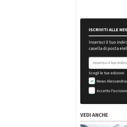
ISCRIVITI ALLE N
Inserisci il tuo indi
casella di posta ele
Indirizzo email
Scegli le tue edizioni:
News Alessandria
Accetto l'iscrizio
VEDI ANCHE