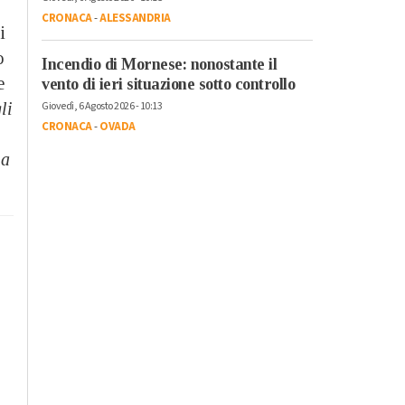
CRONACA
-
ALESSANDRIA
i
o
Incendio di Mornese: nonostante il
e
vento di ieri situazione sotto controllo
li
Giovedì, 6 Agosto 2026 - 10:13
CRONACA
-
OVADA
 a