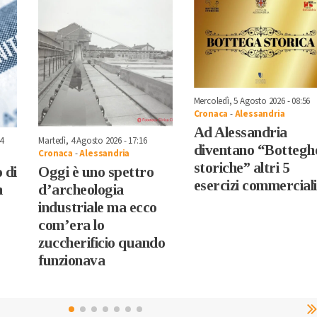
Mercoledì, 5 Agosto 2026 - 08:56
Cronaca
-
Alessandria
Ad Alessandria
4
Martedì, 4 Agosto 2026 - 17:16
diventano “Bottegh
Cronaca
-
Alessandria
storiche” altri 5
 di
Oggi è uno spettro
esercizi commerciali
n
d’archeologia
industriale ma ecco
com’era lo
zuccherificio quando
funzionava