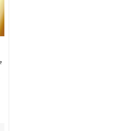
Mercoledì, 29 Luglio 2026 - 08:40
Sabato, 25 Luglio 2026 - 12:14
e
Cronaca
-
Alessandria
Alessandria Calcio
-
Calcio
-
Alessandria
-
Provincia di
Un giorno da
Alessandria
Carabinieri: i ragazzi
Alessandria Calcio,
del campo scuola
esperienza e gol sulle
estivo al Comando di
fasce: ufficiale
Alessandria
Matteo Saccà