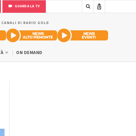
GUARDA LA TV
I CANALI DI RADIO GOLD
TÀ
ON DEMAND