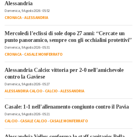
Alessandria
Domenica, 9 Agosto 2026 - 05:52
CRONACA
-
ALESSANDRIA
Mercoledì l’eclissi di sole dopo 27 anni: “Cercate un
punto panoramico, sempre con gli occhialini protettivi”
Domenica, 9 Agosto 2026 - 05:31
CRONACA
-
CASALE MONFERRATO
Alessandria Calcio: vittoria per 2-0 nell’amichevole
contro la Gaviese
Domenica, 9 Agosto 2026 - 05:27
ALESSANDRIA CALCIO
-
CALCIO
-
ALESSANDRIA
Casale: 1-1 nell’allenamento congiunto contro il Pavia
Domenica, 9 Agosto 2026 - 05:21
CALCIO
-
CASALE CALCIO
-
CASALE MONFERRATO
Alessandria Volley conferma lo staff sanitario: Polla,