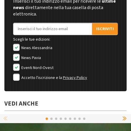
Inserisci il tuo indirizzo email per ricevere le
ultime
news
direttamente nella tua casella di posta
elettronica.
Indirizzo email
ISCRIVITI
Scegli le tue edizioni:
News Alessandria
News Pavia
Eventi Nord-Ovest
Accetto l'iscrizione e la
Privacy Policy
VEDI ANCHE