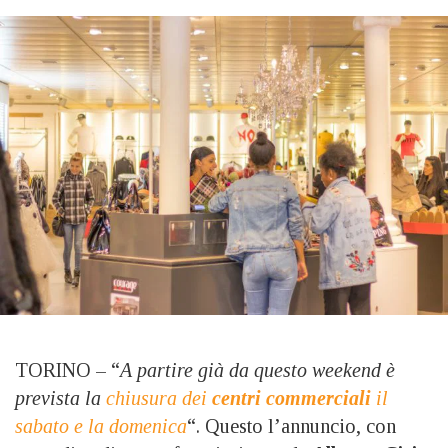
TORINO – “
A partire già da questo weekend è
prevista la
chiusura dei
centri commerciali
il
sabato e la domenica
“. Questo l’annuncio, con