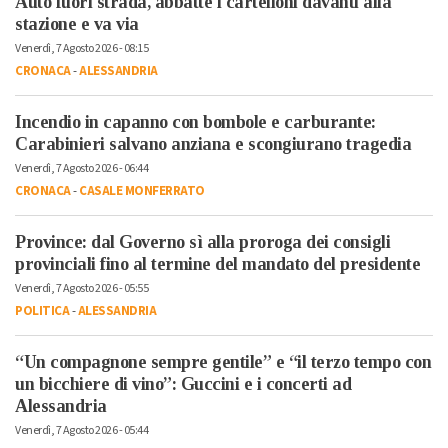
Auto fuori strada, abbatte i cartelloni davanti alla
stazione e va via
Venerdì, 7 Agosto 2026 - 08:15
CRONACA
-
ALESSANDRIA
Incendio in capanno con bombole e carburante:
Carabinieri salvano anziana e scongiurano tragedia
Venerdì, 7 Agosto 2026 - 06:44
CRONACA
-
CASALE MONFERRATO
Province: dal Governo sì alla proroga dei consigli
provinciali fino al termine del mandato del presidente
Venerdì, 7 Agosto 2026 - 05:55
POLITICA
-
ALESSANDRIA
“Un compagnone sempre gentile” e “il terzo tempo con
un bicchiere di vino”: Guccini e i concerti ad
Alessandria
Venerdì, 7 Agosto 2026 - 05:44