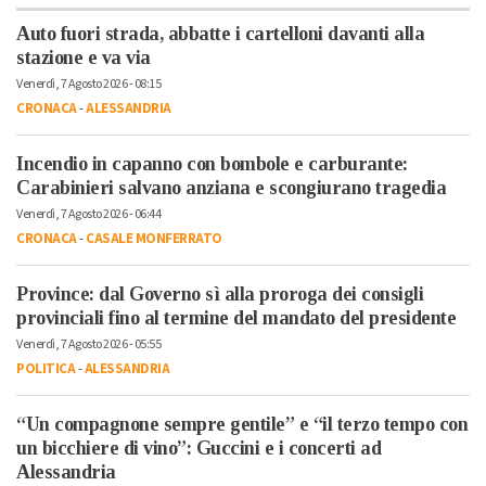
Auto fuori strada, abbatte i cartelloni davanti alla
stazione e va via
Venerdì, 7 Agosto 2026 - 08:15
CRONACA
-
ALESSANDRIA
Incendio in capanno con bombole e carburante:
Carabinieri salvano anziana e scongiurano tragedia
Venerdì, 7 Agosto 2026 - 06:44
CRONACA
-
CASALE MONFERRATO
Province: dal Governo sì alla proroga dei consigli
provinciali fino al termine del mandato del presidente
Venerdì, 7 Agosto 2026 - 05:55
POLITICA
-
ALESSANDRIA
“Un compagnone sempre gentile” e “il terzo tempo con
un bicchiere di vino”: Guccini e i concerti ad
Alessandria