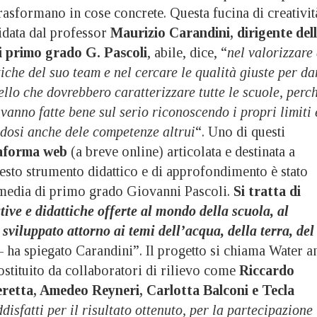
trasformano in cose concrete. Questa fucina di creativit
uidata dal professor
Maurizio Carandini, dirigente del
i primo grado G. Pascoli
, abile, dice, “
nel valorizzare 
tiche del suo team e nel cercare le qualità giuste per da
vello che dovrebbero caratterizzare tutte le scuole, perc
e vanno fatte bene sul serio riconoscendo i propri limiti 
dosi anche dele competenze altrui
“. Uno di questi
aforma web
(a breve online) articolata e destinata a
esto strumento didattico e di approfondimento è stato
 media di primo grado Giovanni Pascoli.
Si tratta di
ive e didattiche offerte al mondo della scuola, al
sviluppato attorno ai temi dell’acqua, della terra, del
 ha spiegato Carandini”. Il progetto si chiama Water a
ostituito da collaboratori di rilievo come
Riccardo
eretta, Amedeo Reyneri, Carlotta Balconi e Tecla
isfatti per il risultato ottenuto, per la partecipazione