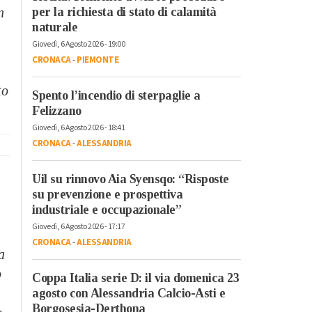
per la richiesta di stato di calamità
n
naturale
Giovedì, 6 Agosto 2026 - 19:00
CRONACA
-
PIEMONTE
to
Spento l’incendio di sterpaglie a
Felizzano
Giovedì, 6 Agosto 2026 - 18:41
CRONACA
-
ALESSANDRIA
Uil su rinnovo Aia Syensqo: “Risposte
su prevenzione e prospettiva
industriale e occupazionale”
Giovedì, 6 Agosto 2026 - 17:17
CRONACA
-
ALESSANDRIA
a
o
Coppa Italia serie D: il via domenica 23
agosto con Alessandria Calcio-Asti e
Borgosesia-Derthona