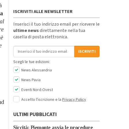
à
ISCRIVITI ALLE NEWSLETTER
la
al
Inserisci il tuo indirizzo email per ricevere le
re
ultime news
direttamente nella tua
casella di posta elettronica.
hè
e
Indirizzo email
ISCRIVITI
Scegli le tue edizioni:
News Alessandria
News Pavia
Eventi Nord-Ovest
Accetto l'iscrizione e la
Privacy Policy
nd
ULTIMI PUBBLICATI
Siccità: Piemonte avvia le procedure