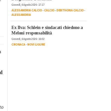
e
Giovedì, 6 Agosto 2026 - 17:17
ALESSANDRIA CALCIO
-
CALCIO
-
DERTHONA CALCIO
-
ALESSANDRIA
Ex Ilva: Schlein e sindacati chiedono a
Meloni responsabilità
Giovedì, 6 Agosto 2026 - 16:02
CRONACA
-
NOVI LIGURE
a
nd
to