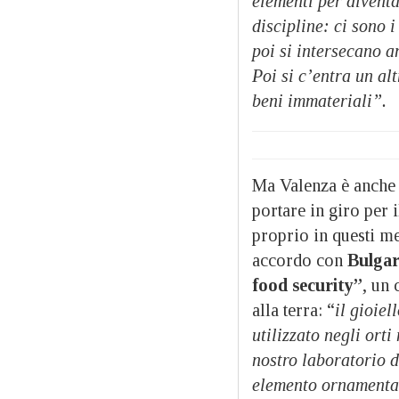
elementi per diventa
discipline: ci sono 
poi si intersecano an
Poi si c’entra un al
beni immateriali”.
Ma Valenza è anche l
portare in giro per
proprio in questi me
accordo con
Bulgar
food security”
, un
alla terra: “
il gioiel
utilizzato negli ort
nostro laboratorio d
elemento ornamenta