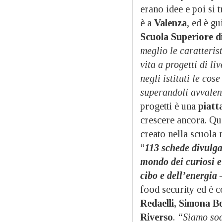
erano idee e poi si 
è a
Valenza
, ed è g
Scuola Superiore d
meglio le caratteris
vita a progetti di li
negli istituti le cos
superandoli avvalen
progetti è una
piatt
crescere ancora. Qu
creato nella scuola
“
113 schede divulgat
mondo dei curiosi e 
cibo e dell’energia
–
food security ed è c
Redaelli, Simona B
Riverso
.
“Siamo sodd