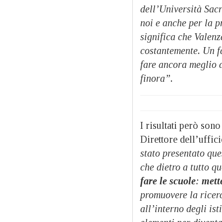
dell’Università Sac
noi e anche per la p
significa che Valenz
costantemente. Un fa
fare ancora meglio d
finora”.
I risultati però son
Direttore dell’uffic
stato presentato qu
che dietro a tutto q
fare le scuole
:
mett
promuovere la ricerc
all’interno degli ist