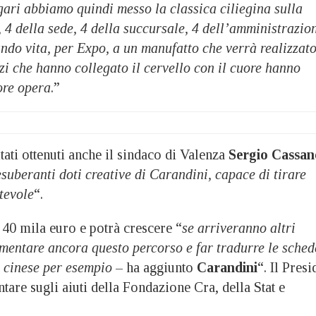
ari abbiamo quindi messo la classica ciliegina sulla
, 4 della sede, 4 della succursale, 4 dell’amministrazio
ndo vita, per Expo, a un manufatto che verrà realizzat
zi che hanno collegato il cervello con il cuore hanno
ore opera
.”
ltati ottenuti anche il sindaco di Valenza
Sergio Cassan
esuberanti doti creative di Carandini, capace di tirare
tevole
“.
o 40 mila euro e potrà crescere “
se arriveranno altri
mentare ancora questo percorso e far tradurre le sched
n cinese per esempio
– ha aggiunto
Carandini
“. Il Presi
ntare sugli aiuti della Fondazione Cra, della Stat e