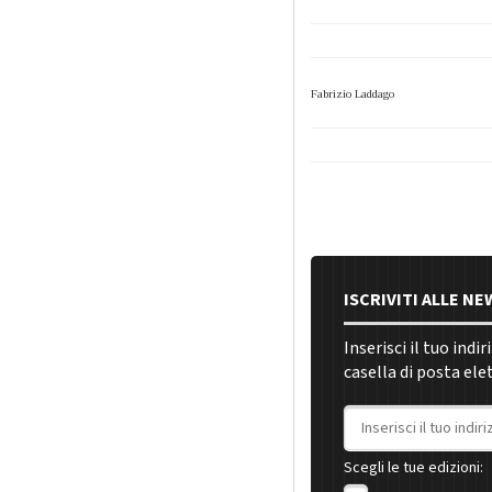
Fabrizio Laddago
ISCRIVITI ALLE N
Inserisci il tuo indi
casella di posta ele
Indirizzo email
Scegli le tue edizioni: