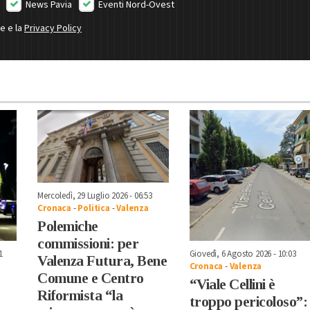
News Pavia
Eventi Nord-Ovest
ne e la
Privacy Policy
Mercoledì, 29 Luglio 2026 - 06:53
Cronaca
-
Politica
-
Valenza
Polemiche
commissioni: per
1
Giovedì, 6 Agosto 2026 - 10:03
Valenza Futura, Bene
Cronaca
-
Valenza
Comune e Centro
“Viale Cellini è
Riformista “la
troppo pericoloso”: