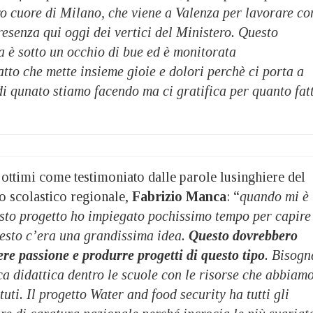
ro cuore di Milano, che viene a Valenza per lavorare co
resenza qui oggi dei vertici del Ministero. Questo
a è sotto un occhio di bue ed è monitorata
tto che mette insieme gioie e dolori perchè ci porta a
i qunato stiamo facendo ma ci gratifica per quanto fat
o ottimi come testimoniato dalle parole lusinghiere del
io scolastico regionale,
Fabrizio Manca
: “
quando mi è
esto progetto ho impiegato pochissimo tempo per capire
uesto c’era una grandissima idea.
Questo dovrebbero
ere passione e produrre progetti di questo tipo
. Bisogn
a didattica dentro le scuole con le risorse che abbiam
ituti. Il progetto Water and food security ha tutti gli