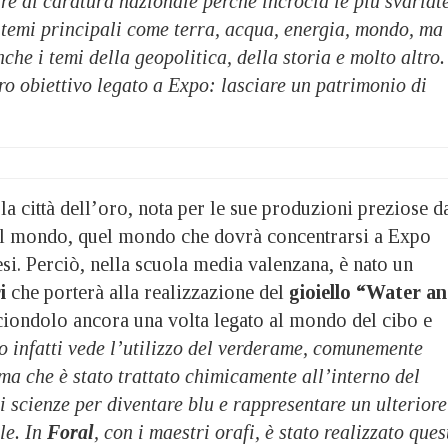
re di caratura nazionale perché incrocia le più svariat
i temi principali come terra, acqua, energia, mondo, ma
che i temi della geopolitica, della storia e molto altro.
tro obiettivo legato a Expo: lasciare un patrimonio di
a città dell’oro, nota per le sue produzioni preziose d
 il mondo, quel mondo che dovrà concentrarsi a Expo
si. Perciò, nella scuola media valenzana, è nato un
i
che porterà alla realizzazione del
gioiello “Water a
 ciondolo ancora una volta legato al mondo del cibo e
lo infatti vede l’utilizzo del verderame, comunemente
i ma che è stato trattato chimicamente all’interno del
i scienze per diventare blu e rappresentare un ulteriore
le. In
Foral
, con i maestri orafi, è stato realizzato ques