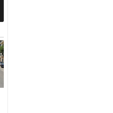
Sabato, 1 Agosto 2026 - 13:23
Venerdì, 31 Luglio 2026 - 14:58
Cronaca
-
Politica
-
Valenza
Cronaca
-
Politica
-
Valenza
Ballerini al Pd sulla
Acqua alle piante e
‘polemica verde’:
polemiche appassite?