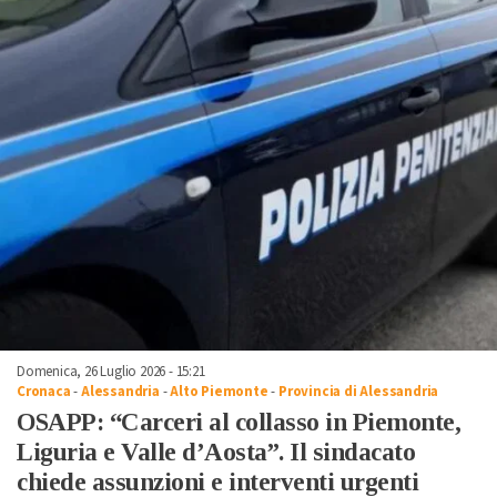
Domenica, 26 Luglio 2026 - 15:21
Cronaca
-
Alessandria
-
Alto Piemonte
-
Provincia di Alessandria
OSAPP: “Carceri al collasso in Piemonte,
Liguria e Valle d’Aosta”. Il sindacato
chiede assunzioni e interventi urgenti