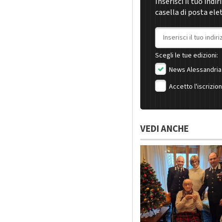
Inserisci il tuo indi
casella di posta ele
Indirizzo email
Scegli le tue edizioni:
News Alessandria
Accetto l'iscrizio
VEDI ANCHE