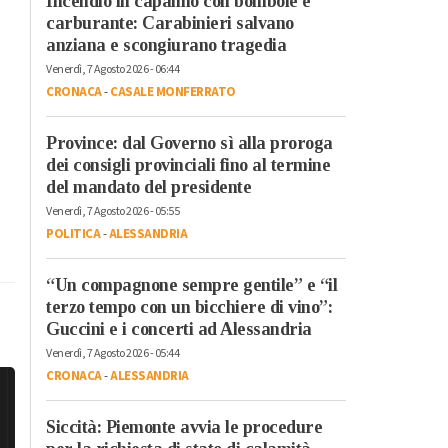
Incendio in capanno con bombole e
carburante: Carabinieri salvano
anziana e scongiurano tragedia
Venerdì, 7 Agosto 2026 - 06:44
CRONACA
-
CASALE MONFERRATO
Province: dal Governo sì alla proroga
dei consigli provinciali fino al termine
del mandato del presidente
Venerdì, 7 Agosto 2026 - 05:55
POLITICA
-
ALESSANDRIA
“Un compagnone sempre gentile” e “il
terzo tempo con un bicchiere di vino”:
Guccini e i concerti ad Alessandria
Venerdì, 7 Agosto 2026 - 05:44
CRONACA
-
ALESSANDRIA
Siccità: Piemonte avvia le procedure