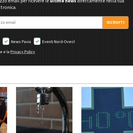
rizzo email per ricevere le
ultime news
direttamente nella tua
ttronica.
ISCRIVITI
News Pavia
Eventi Nord-Ovest
ne e la
Privacy Policy