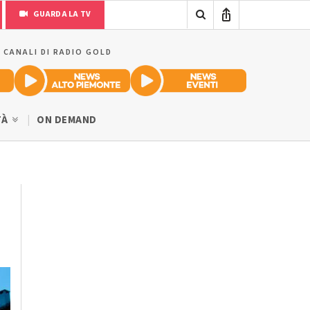
GUARDA LA TV
I CANALI DI RADIO GOLD
TÀ
ON DEMAND