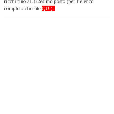
ricchi fino al 332esimo posto (per l’elenco
completo cliccate
QUI
):