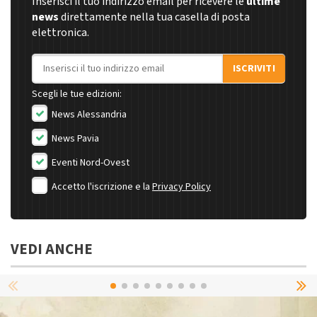
Inserisci il tuo indirizzo email per ricevere le
ultime
news
direttamente nella tua casella di posta
elettronica.
Indirizzo email
ISCRIVITI
Scegli le tue edizioni:
News Alessandria
News Pavia
Eventi Nord-Ovest
Accetto l'iscrizione e la
Privacy Policy
VEDI ANCHE