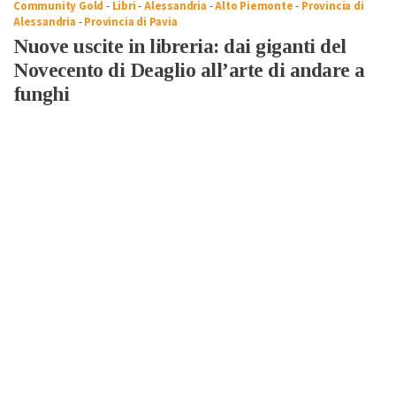
Community Gold
-
Libri
-
Alessandria
-
Alto Piemonte
-
Provincia di
Alessandria
-
Provincia di Pavia
Nuove uscite in libreria: dai giganti del
Novecento di Deaglio all’arte di andare a
funghi