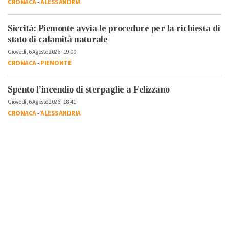
CRONACA
-
ALESSANDRIA
Siccità: Piemonte avvia le procedure per la richiesta di
stato di calamità naturale
Giovedì, 6 Agosto 2026 - 19:00
CRONACA
-
PIEMONTE
Spento l’incendio di sterpaglie a Felizzano
Giovedì, 6 Agosto 2026 - 18:41
CRONACA
-
ALESSANDRIA