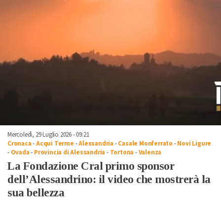
Mercoledì, 29 Luglio 2026 - 09:21
Cronaca
-
Acqui Terme
-
Alessandria
-
Casale Monferrato
-
Novi Ligure
-
Ovada
-
Provincia di Alessandria
-
Tortona
-
Valenza
La Fondazione Cral primo sponsor
dell’Alessandrino: il video che mostrerà la
sua bellezza