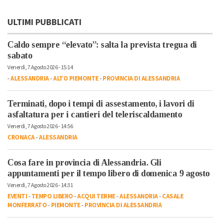
ULTIMI PUBBLICATI
Caldo sempre “elevato”: salta la prevista tregua di
sabato
Venerdì, 7 Agosto 2026 - 15:14
-
ALESSANDRIA
-
ALTO PIEMONTE
-
PROVINCIA DI ALESSANDRIA
Terminati, dopo i tempi di assestamento, i lavori di
asfaltatura per i cantieri del teleriscaldamento
Venerdì, 7 Agosto 2026 - 14:56
CRONACA
-
ALESSANDRIA
Cosa fare in provincia di Alessandria. Gli
appuntamenti per il tempo libero di domenica 9 agosto
Venerdì, 7 Agosto 2026 - 14:31
EVENTI
-
TEMPO LIBERO
-
ACQUI TERME
-
ALESSANDRIA
-
CASALE
MONFERRATO
-
PIEMONTE
-
PROVINCIA DI ALESSANDRIA