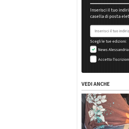
Inserisci il tuo indi
casella di posta ele
Indirizzo email
Scegli le tue edizioni:
News Alessandria
Accetto l'iscrizio
VEDI ANCHE