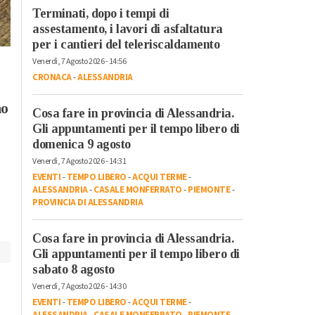
Venerdì, 31 Luglio 2026 - 09:32
Terminati, dopo i tempi di
Cronaca
-
Alessandria
-
Alto
Piemonte
-
Provincia di
assestamento, i lavori di asfaltatura
Alessandria
-
Provincia di Pavi
per i cantieri del teleriscaldamento
Primo weekend da
Lunedì, 3 Agosto 2026 - 09:48
Venerdì, 7 Agosto 2026 - 14:56
Cronaca
-
Alessandria
-
Alto
bollino nero, previsti
CRONACA
-
ALESSANDRIA
Piemonte
-
Provincia di
oltre 26 mnl di auto
Alessandria
-
Provincia di Pavia
no
sulle strade
Cosa fare in provincia di Alessandria.
Carburanti: benzina
Gli appuntamenti per il tempo libero di
a 2 euro, gasolio
domenica 9 agosto
sempre più su
Venerdì, 7 Agosto 2026 - 14:31
nonostante lo sconto
EVENTI
-
TEMPO LIBERO
-
ACQUI TERME
-
ALESSANDRIA
-
CASALE MONFERRATO
-
PIEMONTE
-
PROVINCIA DI ALESSANDRIA
Cosa fare in provincia di Alessandria.
Gli appuntamenti per il tempo libero di
sabato 8 agosto
Venerdì, 7 Agosto 2026 - 14:30
EVENTI
-
TEMPO LIBERO
-
ACQUI TERME
-
ALESSANDRIA
-
CASALE MONFERRATO
-
PIEMONTE
-