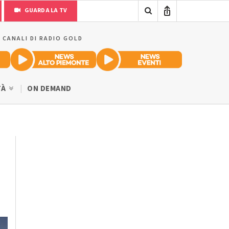
GUARDA LA TV
I CANALI DI RADIO GOLD
TÀ
ON DEMAND