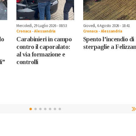
Mercoledì, 29 Luglio 2026 - 08:53
Giovedì, 6 Agosto 2026 - 18:41
Cronaca
-
Alessandria
Cronaca
-
Alessandria
lo
Carabinieri in campo
Spento l’incendio di
contro il caporalato:
sterpaglie a Felizza
al via formazione e
i”
controlli