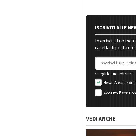
ISCRIVITI ALLE N
Inserisci il tuo indi
casella di posta ele
Indirizzo email
Scegli le tue edizioni:
News Alessandria
Accetto l'iscrizio
VEDI ANCHE