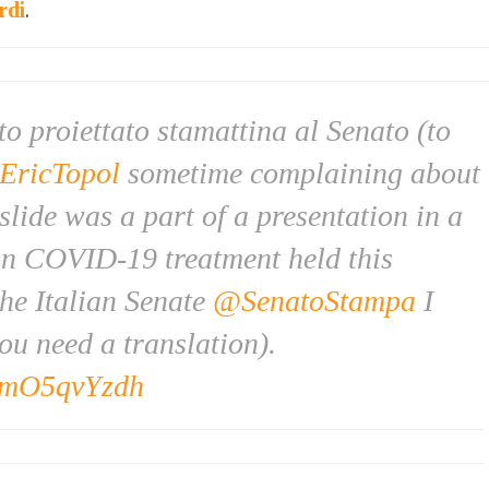
rdi
.
to proiettato stamattina al Senato (to
EricTopol
sometime complaining about
 slide was a part of a presentation in a
on COVID-19 treatment held this
he Italian Senate
@SenatoStampa
I
you need a translation).
o/tmO5qvYzdh