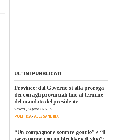
ULTIMI PUBBLICATI
Province: dal Governo sì alla proroga
dei consigli provinciali fino al termine
del mandato del presidente
Venerdì, 7 Agosto 2026 - 05:55
POLITICA
-
ALESSANDRIA
“Un compagnone sempre gentile” e “il
terzo tempo con un bicchiere di vino”: