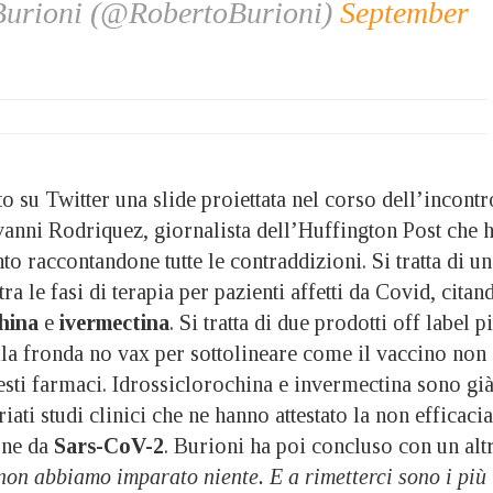
Burioni (@RobertoBurioni)
September
to su Twitter una slide proiettata nel corso dell’incontr
vanni Rodriquez, giornalista dell’Huffington Post che 
to raccontandone tutte le contraddizioni. Si tratta di un
 le fasi di terapia per pazienti affetti da Covid, citan
china
e
ivermectina
. Si tratta di due prodotti off label p
lla fronda no vax per sottolineare come il vaccino non
sti farmaci. Idrossiclorochina e invermectina sono gi
ariati studi clinici che ne hanno attestato la non efficacia
ione da
Sars-CoV-2
. Burioni ha poi concluso con un alt
on abbiamo imparato niente. E a rimetterci sono i più