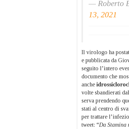
— Roberto 
13, 2021
Il virologo ha posta
e pubblicata da Gio
seguito l’intero even
documento che mostra
anche
idrossicloro
volte sbandierati da
serva prendendo que
stati al centro di sv
per trattare l’infez
tweet: “
Da Stamina n