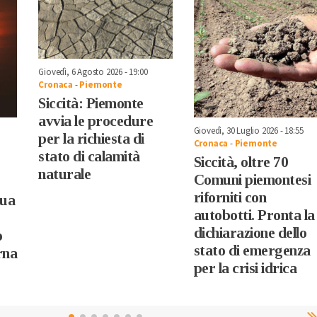
Giovedì, 6 Agosto 2026 - 19:00
Cronaca
-
Piemonte
Siccità: Piemonte
avvia le procedure
Giovedì, 30 Luglio 2026 - 18:55
per la richiesta di
Cronaca
-
Piemonte
stato di calamità
Siccità, oltre 70
naturale
Comuni piemontesi
riforniti con
gua
autobotti. Pronta la
dichiarazione dello
o
stato di emergenza
orna
per la crisi idrica