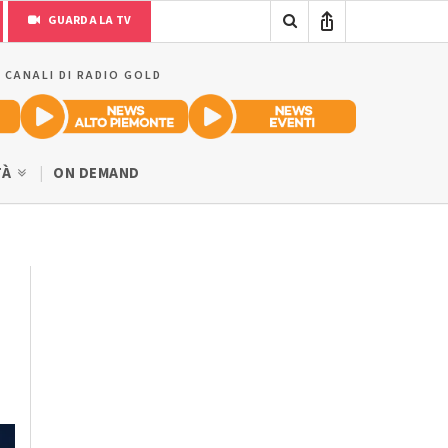
GUARDA LA TV
I CANALI DI RADIO GOLD
TÀ
ON DEMAND