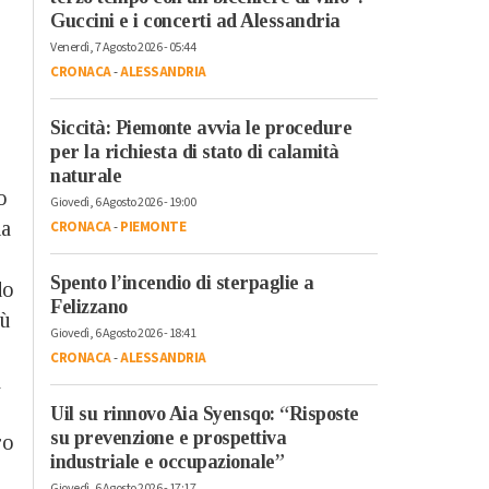
Guccini e i concerti ad Alessandria
Venerdì, 7 Agosto 2026 - 05:44
CRONACA
-
ALESSANDRIA
Siccità: Piemonte avvia le procedure
per la richiesta di stato di calamità
naturale
o
Giovedì, 6 Agosto 2026 - 19:00
ha
CRONACA
-
PIEMONTE
Spento l’incendio di sterpaglie a
do
Felizzano
iù
Giovedì, 6 Agosto 2026 - 18:41
CRONACA
-
ALESSANDRIA
à
Uil su rinnovo Aia Syensqo: “Risposte
su prevenzione e prospettiva
ro
industriale e occupazionale”
Giovedì, 6 Agosto 2026 - 17:17