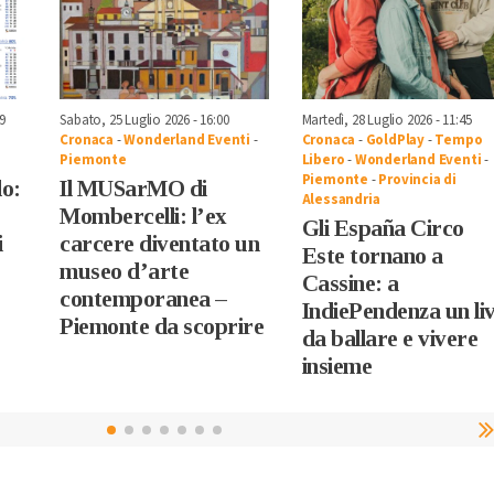
9
Sabato, 25 Luglio 2026 - 16:00
Martedì, 28 Luglio 2026 - 11:45
Cronaca
-
Wonderland Eventi
-
Cronaca
-
GoldPlay
-
Tempo
Piemonte
Libero
-
Wonderland Eventi
-
Piemonte
-
Provincia di
do:
Il MUSarMO di
Alessandria
Mombercelli: l’ex
Gli España Circo
i
carcere diventato un
Este tornano a
museo d’arte
Cassine: a
contemporanea –
IndiePendenza un li
Piemonte da scoprire
da ballare e vivere
insieme