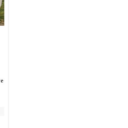
Martedì, 4 Agosto 2026 - 06:34
Cronaca
-
Piemonte
Il progetto della
Sabato, 25 Luglio 2026 - 05:30
Regione per la
Eventi
-
Feste e Sagre
-
Temp
“Guida sicura
Libero
-
Piemonte
neopatentati” sposta
Weekend tra fiere e
temporaneamente la
sagre in Piemonte
sede
ve