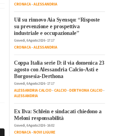
CRONACA
-
ALESSANDRIA
Uil su rinnovo Aia Syensqo: “Risposte
su prevenzione e prospettiva
industriale e occupazionale”
Giovedì, 6 Agosto 2026 - 17:17
CRONACA
-
ALESSANDRIA
Coppa Italia serie D: il via domenica 23
agosto con Alessandria Calcio-Asti e
Borgosesia-Derthona
Giovedì, 6 Agosto 2026 - 17:17
ALESSANDRIA CALCIO
-
CALCIO
-
DERTHONA CALCIO
-
ALESSANDRIA
Ex Ilva: Schlein e sindacati chiedono a
Meloni responsabilità
Giovedì, 6 Agosto 2026 - 16:02
CRONACA
-
NOVI LIGURE