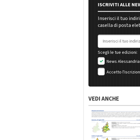
ISCRIVITI ALLE N
Inserisci il tuo indi
casella di posta ele
Indirizzo email
Scegli le tue edizioni:
News Alessandria
Accetto l'iscrizio
VEDI ANCHE