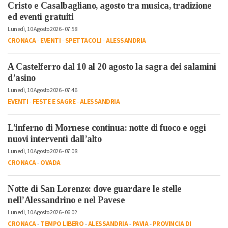
Cristo e Casalbagliano, agosto tra musica, tradizione
ed eventi gratuiti
Lunedì, 10 Agosto 2026 - 07:58
CRONACA
-
EVENTI
-
SPETTACOLI
-
ALESSANDRIA
A Castelferro dal 10 al 20 agosto la sagra dei salamini
d’asino
Lunedì, 10 Agosto 2026 - 07:46
EVENTI
-
FESTE E SAGRE
-
ALESSANDRIA
L’inferno di Mornese continua: notte di fuoco e oggi
nuovi interventi dall’alto
Lunedì, 10 Agosto 2026 - 07:08
CRONACA
-
OVADA
Notte di San Lorenzo: dove guardare le stelle
nell’Alessandrino e nel Pavese
Lunedì, 10 Agosto 2026 - 06:02
CRONACA
-
TEMPO LIBERO
-
ALESSANDRIA
-
PAVIA
-
PROVINCIA DI