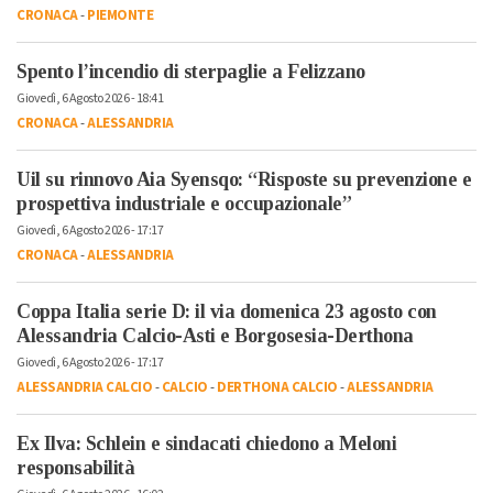
CRONACA
-
PIEMONTE
Spento l’incendio di sterpaglie a Felizzano
Giovedì, 6 Agosto 2026 - 18:41
CRONACA
-
ALESSANDRIA
Uil su rinnovo Aia Syensqo: “Risposte su prevenzione e
prospettiva industriale e occupazionale”
Giovedì, 6 Agosto 2026 - 17:17
CRONACA
-
ALESSANDRIA
Coppa Italia serie D: il via domenica 23 agosto con
Alessandria Calcio-Asti e Borgosesia-Derthona
Giovedì, 6 Agosto 2026 - 17:17
ALESSANDRIA CALCIO
-
CALCIO
-
DERTHONA CALCIO
-
ALESSANDRIA
Ex Ilva: Schlein e sindacati chiedono a Meloni
responsabilità