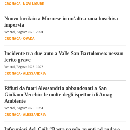
CRONACA
-
NOVI LIGURE
Nuovo focolaio a Mornese in un’altra zona boschiva
impervia
Venerdì, 7 Agosto 2026 - 20:01
CRONACA
-
OVADA
Incidente tra due auto a Valle San Bartolomeo: nessun
ferito grave
Venerdì, 7 Agosto 2026 - 19:27
CRONACA
-
ALESSANDRIA
Rifiuti da fuori Alessandria abbandonati a San
Giuliano Vecchio: le multe degli ispettori di Amag
Ambiente
Venerdì, 7 Agosto 2026 - 18:51
CRONACA
-
ALESSANDRIA
Infermieri Asl, Cgil: “Basta parole, pronti ad andare