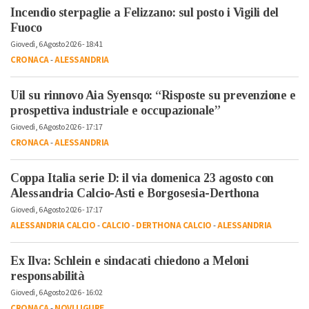
Incendio sterpaglie a Felizzano: sul posto i Vigili del
Fuoco
Giovedì, 6 Agosto 2026 - 18:41
CRONACA
-
ALESSANDRIA
Uil su rinnovo Aia Syensqo: “Risposte su prevenzione e
prospettiva industriale e occupazionale”
Giovedì, 6 Agosto 2026 - 17:17
CRONACA
-
ALESSANDRIA
Coppa Italia serie D: il via domenica 23 agosto con
Alessandria Calcio-Asti e Borgosesia-Derthona
Giovedì, 6 Agosto 2026 - 17:17
ALESSANDRIA CALCIO
-
CALCIO
-
DERTHONA CALCIO
-
ALESSANDRIA
Ex Ilva: Schlein e sindacati chiedono a Meloni
responsabilità
Giovedì, 6 Agosto 2026 - 16:02
CRONACA
-
NOVI LIGURE