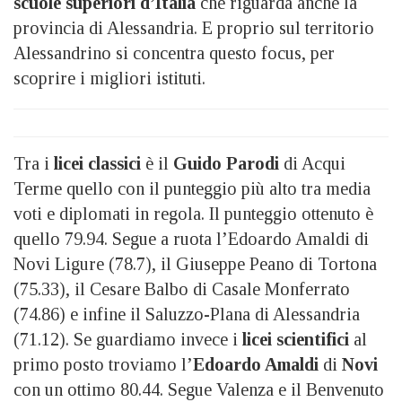
scuole superiori d’Italia
che riguarda anche la
provincia di Alessandria. E proprio sul territorio
Alessandrino si concentra questo focus, per
scoprire i migliori istituti.
Tra i
licei classici
è il
Guido Parodi
di Acqui
Terme quello con il punteggio più alto tra media
voti e diplomati in regola. Il punteggio ottenuto è
quello 79.94. Segue a ruota l’Edoardo Amaldi di
Novi Ligure (78.7), il Giuseppe Peano di Tortona
(75.33), il Cesare Balbo di Casale Monferrato
(74.86) e infine il Saluzzo-Plana di Alessandria
(71.12). Se guardiamo invece i
licei scientifici
al
primo posto troviamo l’
Edoardo Amaldi
di
Novi
con un ottimo 80.44. Segue Valenza e il Benvenuto