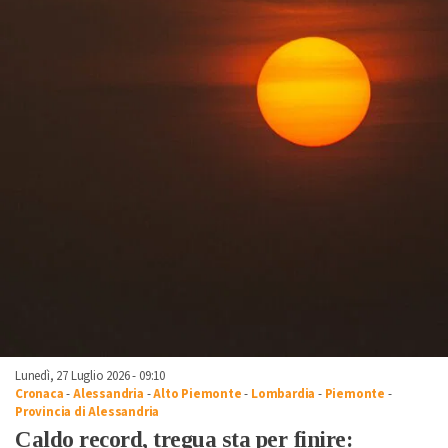
Lunedì, 27 Luglio 2026 - 09:10
Cronaca
-
Alessandria
-
Alto Piemonte
-
Lombardia
-
Piemonte
-
Provincia di Alessandria
Caldo record, tregua sta per finire: