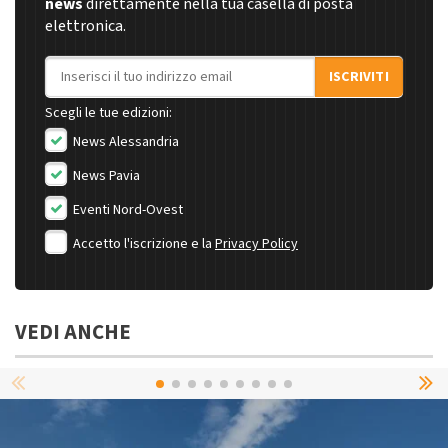
news
direttamente nella tua casella di posta
elettronica.
Indirizzo email
ISCRIVITI
Scegli le tue edizioni:
News Alessandria
News Pavia
Eventi Nord-Ovest
Accetto l'iscrizione e la
Privacy Policy
VEDI ANCHE