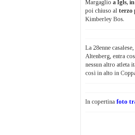
Margaglio
a Igls, i
poi chiuso al
terzo 
Kimberley Bos.
La 28enne casalese,
Altenberg, entra così
nessun altro atleta 
così in alto in Copp
In copertina
foto tr