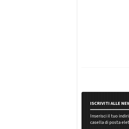
ISCRIVITI ALLE N
Inserisci il tuo indi
casella di posta ele