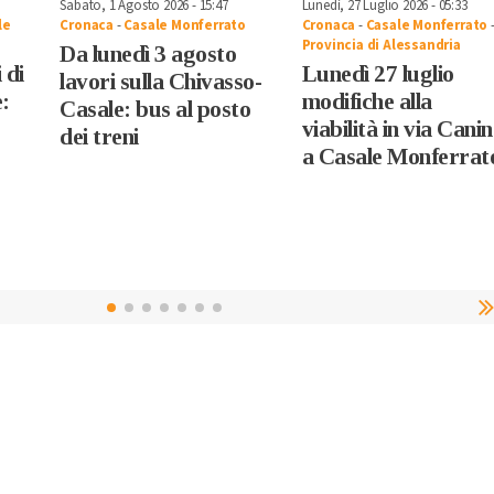
Sabato, 1 Agosto 2026 - 15:47
Lunedì, 27 Luglio 2026 - 05:33
le
Cronaca
-
Casale Monferrato
Cronaca
-
Casale Monferrato
Provincia di Alessandria
Da lunedì 3 agosto
 di
Lunedì 27 luglio
lavori sulla Chivasso-
e:
modifiche alla
Casale: bus al posto
viabilità in via Cani
dei treni
a Casale Monferrat