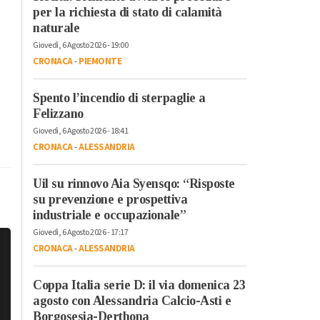
per la richiesta di stato di calamità
naturale
Giovedì, 6 Agosto 2026 - 19:00
CRONACA
-
PIEMONTE
Spento l’incendio di sterpaglie a
Felizzano
Giovedì, 6 Agosto 2026 - 18:41
CRONACA
-
ALESSANDRIA
Uil su rinnovo Aia Syensqo: “Risposte
su prevenzione e prospettiva
industriale e occupazionale”
Giovedì, 6 Agosto 2026 - 17:17
CRONACA
-
ALESSANDRIA
Coppa Italia serie D: il via domenica 23
agosto con Alessandria Calcio-Asti e
Borgosesia-Derthona