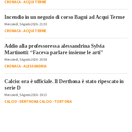
CRONACA
-
ACQUI TERME
Incendio in un negozio di corso Bagni ad Acqui Terme
Mercoledì, 5 Agosto 2026 - 21:30
CRONACA
-
ACQUI TERME
Addio alla professoressa alessandrina Sylvia
Martinotti: “Faceva parlare insieme le arti”
Mercoledì, 5 Agosto 2026 - 20:58
CRONACA
-
ALESSANDRIA
Calcio: ora è ufficiale. Il Derthona è stato ripescato in
serie D
Mercoledì, 5 Agosto 2026 - 19:13
CALCIO
-
DERTHONA CALCIO
-
TORTONA