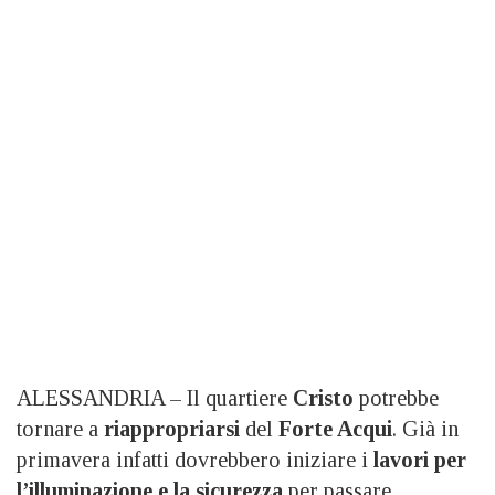
ALESSANDRIA – Il quartiere
Cristo
potrebbe
tornare a
riappropriarsi
del
Forte Acqui
. Già in
primavera infatti dovrebbero iniziare i
lavori per
l’illuminazione e la sicurezza
per passare