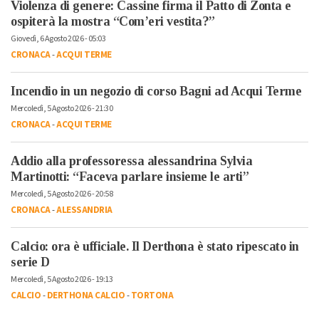
Violenza di genere: Cassine firma il Patto di Zonta e
ospiterà la mostra “Com’eri vestita?”
Giovedì, 6 Agosto 2026 - 05:03
CRONACA
-
ACQUI TERME
Incendio in un negozio di corso Bagni ad Acqui Terme
Mercoledì, 5 Agosto 2026 - 21:30
CRONACA
-
ACQUI TERME
Addio alla professoressa alessandrina Sylvia
Martinotti: “Faceva parlare insieme le arti”
Mercoledì, 5 Agosto 2026 - 20:58
CRONACA
-
ALESSANDRIA
Calcio: ora è ufficiale. Il Derthona è stato ripescato in
serie D
Mercoledì, 5 Agosto 2026 - 19:13
CALCIO
-
DERTHONA CALCIO
-
TORTONA