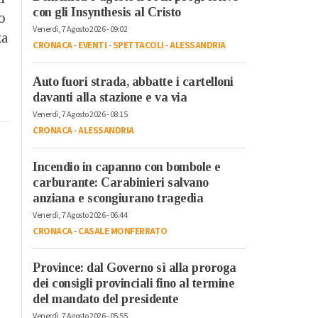
con gli Insynthesis al Cristo
ro
Venerdì, 7 Agosto 2026 - 09:02
za
CRONACA
-
EVENTI
-
SPETTACOLI
-
ALESSANDRIA
Auto fuori strada, abbatte i cartelloni
davanti alla stazione e va via
Venerdì, 7 Agosto 2026 - 08:15
CRONACA
-
ALESSANDRIA
Incendio in capanno con bombole e
carburante: Carabinieri salvano
anziana e scongiurano tragedia
Venerdì, 7 Agosto 2026 - 06:44
CRONACA
-
CASALE MONFERRATO
Province: dal Governo sì alla proroga
dei consigli provinciali fino al termine
del mandato del presidente
Venerdì, 7 Agosto 2026 - 05:55