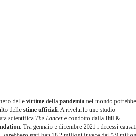
ero delle
vittime
della
pandemia
nel mondo potrebbe
alto delle
stime ufficiali
. A rivelarlo uno studio
sta scientifica
The Lancet
e condotto dalla
Bill &
ndation
. Tra gennaio e dicembre 2021 i decessi causat
ti, sarebbero stati ben 18,2 milioni invece dei 5,9 milion