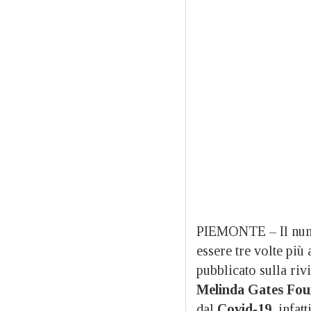
PIEMONTE – Il num
essere tre volte più 
pubblicato sulla rivi
Melinda Gates Fou
dal
Covid-19
, infat