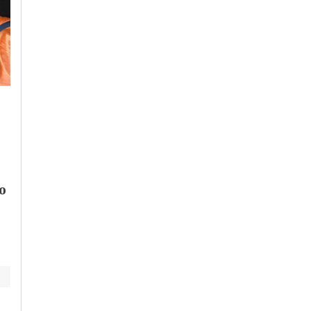
Sabato, 25 Luglio 2026 - 16:00
Sabato, 25 Luglio 2026 - 18:20
Cronaca
-
Wonderland Eventi
-
Cronaca
-
Politica
-
Piemonte
-
Piemonte
Provincia di Alessandria
Il MUSarMO di
Disordini al cantiere
Mombercelli: l’ex
della Torino-Lione,
carcere diventato un
Molinari: “Violenza
so
museo d’arte
inaccettabile, pieno
contemporanea –
sostegno alle Forze
Piemonte da scoprire
dell’Ordine”