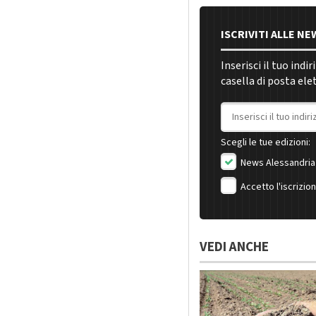
ISCRIVITI ALLE N
Inserisci il tuo indi
casella di posta ele
Indirizzo email
Scegli le tue edizioni:
News Alessandria
Accetto l'iscrizio
VEDI ANCHE