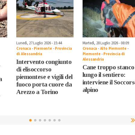
Lunedì, 27 Luglio 2026 - 15:44
Martedì, 28 Luglio 2026 - 08:09
Cronaca
-
Piemonte
-
Provincia
Cronaca
-
Alto Piemonte
-
di Alessandria
Piemonte
-
Provincia di
Alessandria
Intervento congiunto
i
Cane troppo stanco
di elisoccorso
lungo il sentiero:
piemontese e vigili del
a
interviene il Soccor
fuoco porta cuore da
alpino
Arezzo a Torino