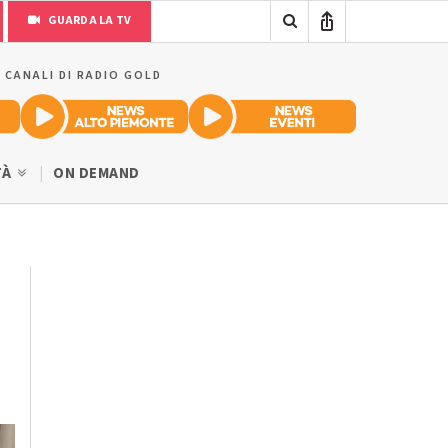
GUARDA LA TV
I CANALI DI RADIO GOLD
TÀ
ON DEMAND