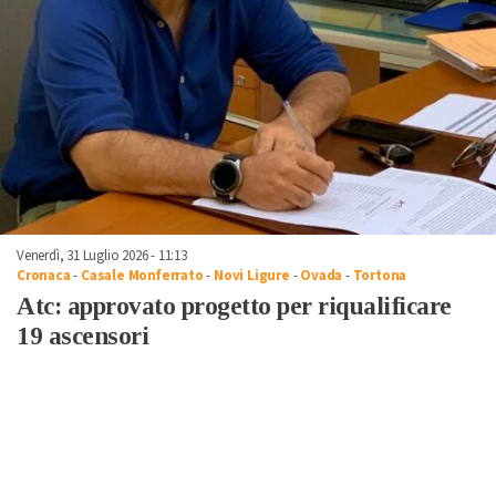
Venerdì, 31 Luglio 2026 - 11:13
Cronaca
-
Casale Monferrato
-
Novi Ligure
-
Ovada
-
Tortona
Atc: approvato progetto per riqualificare
19 ascensori