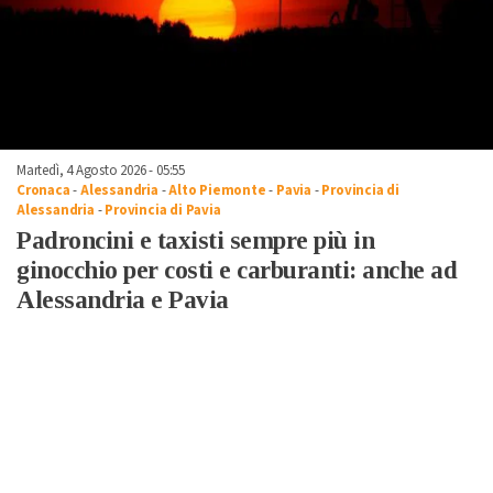
Martedì, 4 Agosto 2026 - 05:55
Cronaca
-
Alessandria
-
Alto Piemonte
-
Pavia
-
Provincia di
Alessandria
-
Provincia di Pavia
Padroncini e taxisti sempre più in
ginocchio per costi e carburanti: anche ad
Alessandria e Pavia