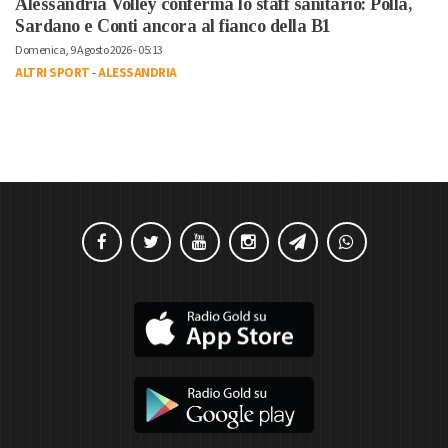
Alessandria Volley conferma lo staff sanitario: Polla,
Sardano e Conti ancora al fianco della B1
Domenica, 9 Agosto 2026 - 05:13
ALTRI SPORT
-
ALESSANDRIA