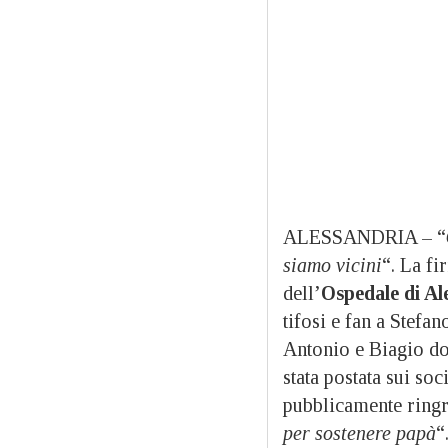
ALESSANDRIA – “
siamo vicini
“. La fi
dell’
Ospedale di Al
tifosi e fan a Stefa
Antonio e Biagio do
stata postata sui soc
pubblicamente ringr
per sostenere papà
“