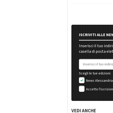
ISCRIVITI ALLE N
Inserisci il tuo indi
casella di posta ele
Indirizzo email
Scegli le tue edizioni:
News Alessandria
Accetto l'iscrizio
VEDI ANCHE