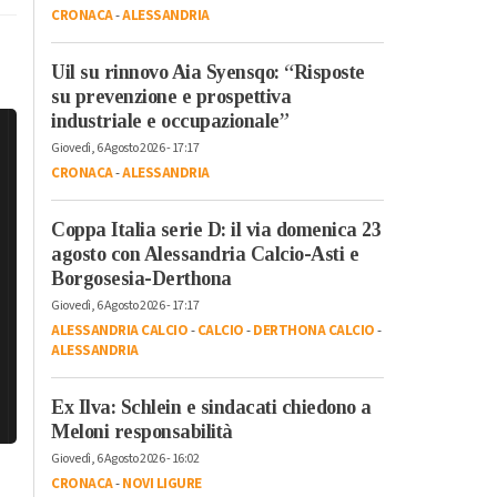
CRONACA
-
ALESSANDRIA
Uil su rinnovo Aia Syensqo: “Risposte
su prevenzione e prospettiva
industriale e occupazionale”
Giovedì, 6 Agosto 2026 - 17:17
CRONACA
-
ALESSANDRIA
Coppa Italia serie D: il via domenica 23
agosto con Alessandria Calcio-Asti e
Borgosesia-Derthona
Giovedì, 6 Agosto 2026 - 17:17
ALESSANDRIA CALCIO
-
CALCIO
-
DERTHONA CALCIO
-
ALESSANDRIA
Ex Ilva: Schlein e sindacati chiedono a
Meloni responsabilità
Giovedì, 6 Agosto 2026 - 16:02
CRONACA
-
NOVI LIGURE