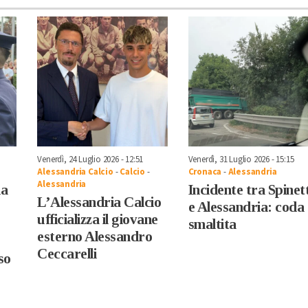
Venerdì, 24 Luglio 2026 - 12:51
Venerdì, 31 Luglio 2026 - 15:15
Alessandria Calcio
-
Calcio
-
Cronaca
-
Alessandria
Alessandria
ia
Incidente tra Spinet
L’Alessandria Calcio
e Alessandria: coda
ufficializza il giovane
smaltita
esterno Alessandro
Ceccarelli
so