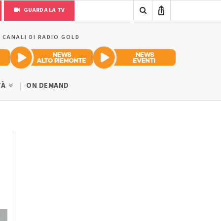
GUARDA LA TV
I CANALI DI RADIO GOLD
TÀ
ON DEMAND