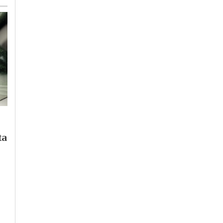
Lunedì, 27 Luglio 2026 - 05:51
Martedì, 4 Agosto 2026 - 07:03
Cronaca
-
Alessandria
Cronaca
-
Alessandria
ta
Ostello femminile di
Rinnovo
Alessandria: oltre
Autorizzazione
2500 pernottamenti
Ambientale Syensqo,
nel 2025
Comitato “Ce l’ho ne
sangue”: “Gli enti si
assumano le loro
responsabilità”