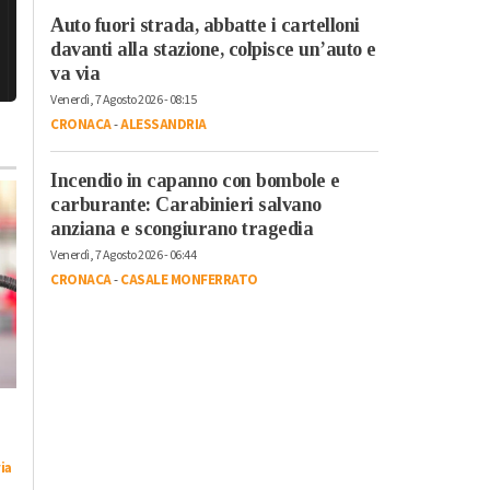
Auto fuori strada, abbatte i cartelloni
davanti alla stazione, colpisce un’auto e
va via
Venerdì, 7 Agosto 2026 - 08:15
CRONACA
-
ALESSANDRIA
Incendio in capanno con bombole e
carburante: Carabinieri salvano
anziana e scongiurano tragedia
Venerdì, 7 Agosto 2026 - 06:44
CRONACA
-
CASALE MONFERRATO
Lunedì, 3 Agosto 2026 - 17:51
Giovedì, 6 Agosto 2026 - 05:27
Cronaca
-
Alessandria
Cronaca
-
Alessandria
Alla Scuola di Polizia
Quando sfalci e rifiut
ia
di Alessandria la
organici creano un