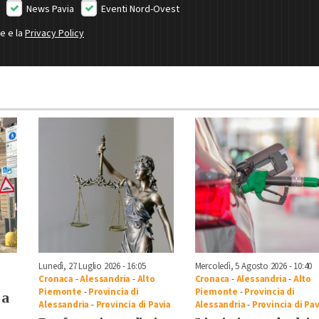
News Pavia
Eventi Nord-Ovest
ne e la
Privacy Policy
Lunedì, 27 Luglio 2026 - 16:05
Mercoledì, 5 Agosto 2026 - 10:40
Cronaca
-
Alessandria
-
Alto
Cronaca
-
Alessandria
-
Alto
Piemonte
-
Provincia di
Piemonte
-
Provincia di
 a
Alessandria
-
Provincia di Pavia
Alessandria
-
Provincia di Pav