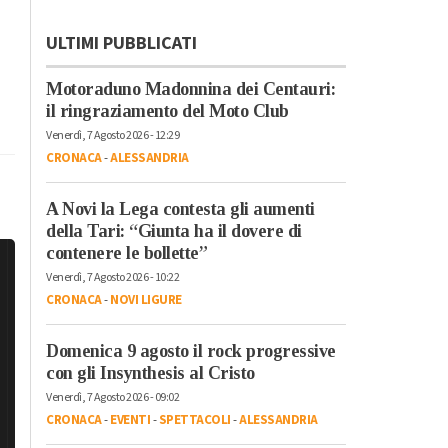
ULTIMI PUBBLICATI
Motoraduno Madonnina dei Centauri:
il ringraziamento del Moto Club
Venerdì, 7 Agosto 2026 - 12:29
CRONACA
-
ALESSANDRIA
A Novi la Lega contesta gli aumenti
della Tari: “Giunta ha il dovere di
contenere le bollette”
Venerdì, 7 Agosto 2026 - 10:22
CRONACA
-
NOVI LIGURE
Domenica 9 agosto il rock progressive
con gli Insynthesis al Cristo
Venerdì, 7 Agosto 2026 - 09:02
CRONACA
-
EVENTI
-
SPETTACOLI
-
ALESSANDRIA