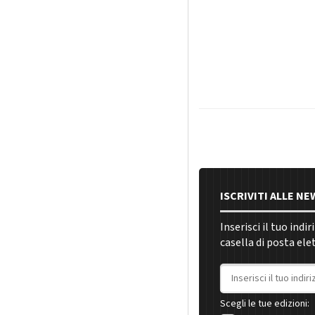
ISCRIVITI ALLE N
Inserisci il tuo indi
casella di posta ele
Indirizzo email
Scegli le tue edizioni: