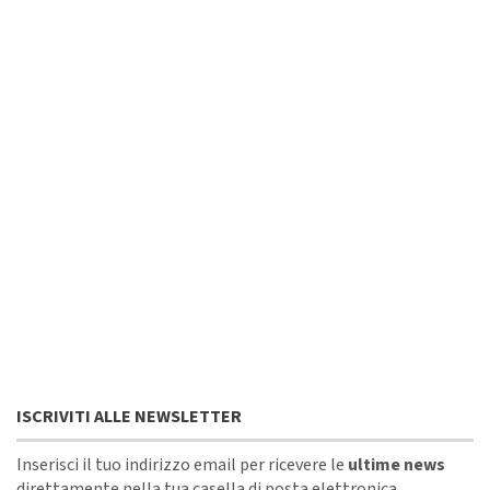
ISCRIVITI ALLE NEWSLETTER
Inserisci il tuo indirizzo email per ricevere le
ultime news
direttamente nella tua casella di posta elettronica.