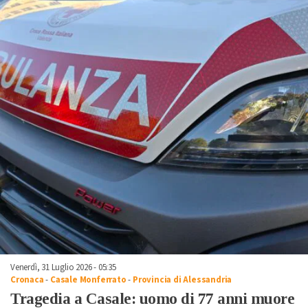
Venerdì, 31 Luglio 2026 - 05:35
Cronaca
-
Casale Monferrato
-
Provincia di Alessandria
Tragedia a Casale: uomo di 77 anni muore