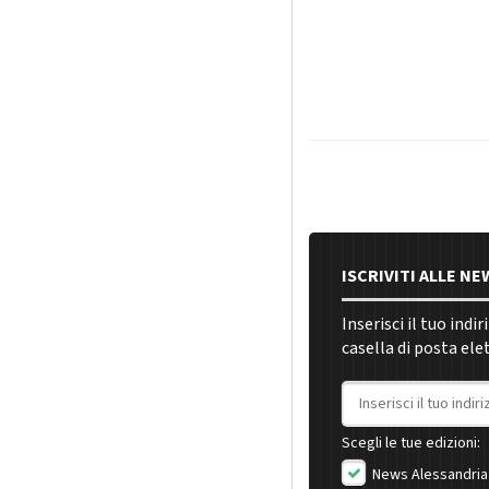
ISCRIVITI ALLE N
Inserisci il tuo indi
casella di posta ele
Indirizzo email
Scegli le tue edizioni:
News Alessandria