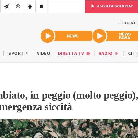
ASCOLTA GOLDPLAY
SCOPRI 
SPORT
VIDEO
DIRETTA TV
RADIO
CIT
iato, in peggio (molto peggio),
emergenza siccità