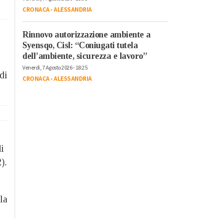
CRONACA
-
ALESSANDRIA
Rinnovo autorizzazione ambiente a
Syensqo, Cisl: “Coniugati tutela
dell’ambiente, sicurezza e lavoro”
Venerdì, 7 Agosto 2026 - 18:25
di
CRONACA
-
ALESSANDRIA
i
).
la