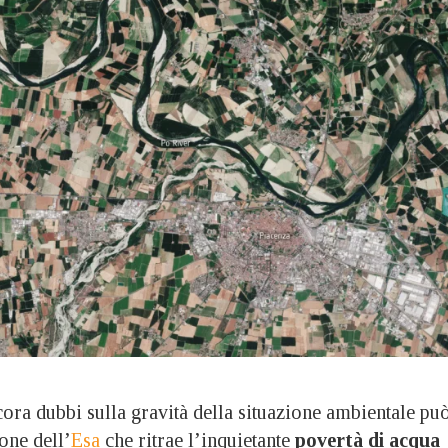
ora dubbi sulla gravità della situazione ambientale pu
one dell’
Esa
che ritrae l’inquietante
povertà di acqua