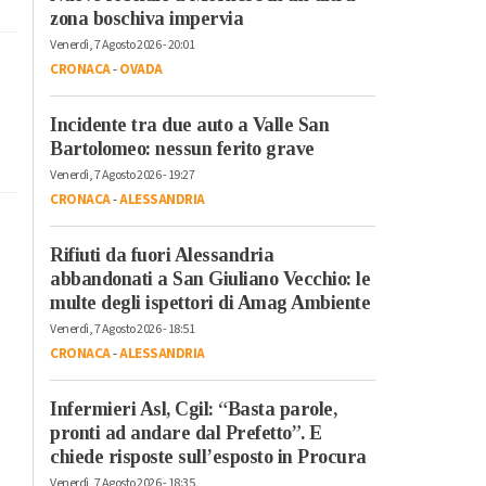
zona boschiva impervia
Venerdì, 7 Agosto 2026 - 20:01
CRONACA
-
OVADA
Incidente tra due auto a Valle San
Bartolomeo: nessun ferito grave
Venerdì, 7 Agosto 2026 - 19:27
CRONACA
-
ALESSANDRIA
Rifiuti da fuori Alessandria
abbandonati a San Giuliano Vecchio: le
multe degli ispettori di Amag Ambiente
Venerdì, 7 Agosto 2026 - 18:51
CRONACA
-
ALESSANDRIA
Infermieri Asl, Cgil: “Basta parole,
pronti ad andare dal Prefetto”. E
chiede risposte sull’esposto in Procura
Venerdì, 7 Agosto 2026 - 18:35