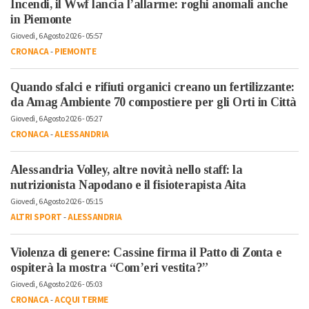
Incendi, il Wwf lancia l’allarme: roghi anomali anche
in Piemonte
Giovedì, 6 Agosto 2026 - 05:57
CRONACA
-
PIEMONTE
Quando sfalci e rifiuti organici creano un fertilizzante:
da Amag Ambiente 70 compostiere per gli Orti in Città
Giovedì, 6 Agosto 2026 - 05:27
CRONACA
-
ALESSANDRIA
Alessandria Volley, altre novità nello staff: la
nutrizionista Napodano e il fisioterapista Aita
Giovedì, 6 Agosto 2026 - 05:15
ALTRI SPORT
-
ALESSANDRIA
Violenza di genere: Cassine firma il Patto di Zonta e
ospiterà la mostra “Com’eri vestita?”
Giovedì, 6 Agosto 2026 - 05:03
CRONACA
-
ACQUI TERME