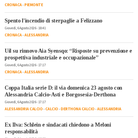
CRONACA
-
PIEMONTE
Spento l’incendio di sterpaglie a Felizzano
Giovedì, 6 Agosto 2026 - 18:41
CRONACA
-
ALESSANDRIA
Uil su rinnovo Aia Syensqo: “Risposte su prevenzione e
prospettiva industriale e occupazionale”
Giovedì, 6 Agosto 2026 - 17:17
CRONACA
-
ALESSANDRIA
Coppa Italia serie D: il via domenica 23 agosto con
Alessandria Calcio-Asti e Borgosesia-Derthona
Giovedì, 6 Agosto 2026 - 17:17
ALESSANDRIA CALCIO
-
CALCIO
-
DERTHONA CALCIO
-
ALESSANDRIA
Ex Ilva: Schlein e sindacati chiedono a Meloni
responsabilità