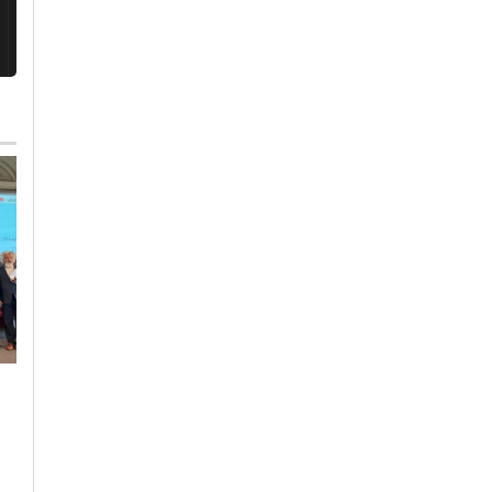
Venerdì, 24 Luglio 2026 - 06:23
Lunedì, 3 Agosto 2026 - 17:51
Politica
-
Alessandria
Cronaca
-
Alessandria
Rita Rossa sul
Alla Scuola di Polizia
presente e futuro di
di Alessandria la
Alessandria: “Molti
consegna degli