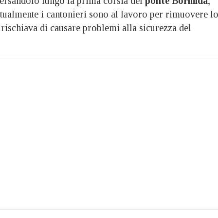
ersandolo lungo la prima corsia del
ponte Bormida
,
ttualmente i cantonieri sono al lavoro per rimuovere l
 rischiava di causare problemi alla sicurezza del