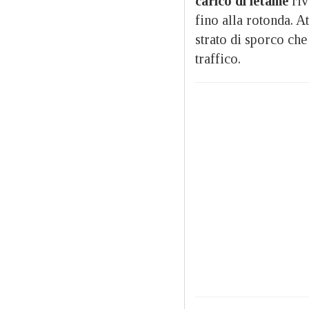
carico di letame
riv
fino alla rotonda. A
strato di sporco che
traffico.