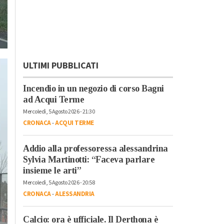
ULTIMI PUBBLICATI
Incendio in un negozio di corso Bagni
ad Acqui Terme
Mercoledì, 5 Agosto 2026 - 21:30
CRONACA
-
ACQUI TERME
Addio alla professoressa alessandrina
Sylvia Martinotti: “Faceva parlare
insieme le arti”
Mercoledì, 5 Agosto 2026 - 20:58
CRONACA
-
ALESSANDRIA
Calcio: ora è ufficiale. Il Derthona è