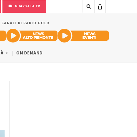
GUARDA LA TV
I CANALI DI RADIO GOLD
TÀ
ON DEMAND