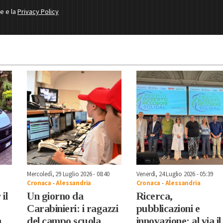
ne e la
Privacy Policy
Mercoledì, 29 Luglio 2026 - 08:40
Venerdì, 24 Luglio 2026 - 05:39
Cronaca
-
Alessandria
Cronaca
-
Alessandria
il
Un giorno da
Ricerca,
Carabinieri: i ragazzi
pubblicazioni e
n
del campo scuola
innovazione: al via il