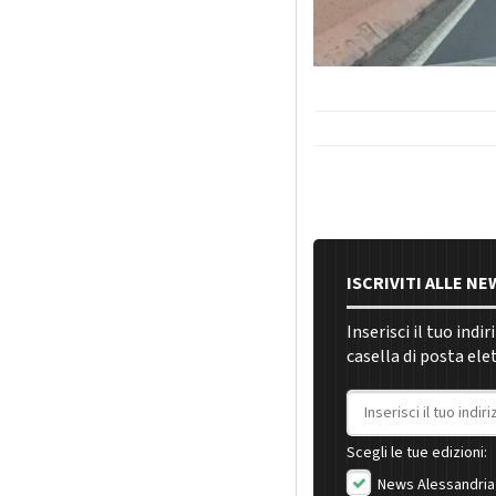
ISCRIVITI ALLE N
Inserisci il tuo indi
casella di posta ele
Indirizzo email
Scegli le tue edizioni:
News Alessandria