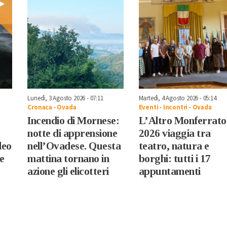
Lunedì, 3 Agosto 2026 - 07:11
Martedì, 4 Agosto 2026 - 05:14
Cronaca
-
Ovada
Eventi
-
Incontri
-
Ovada
Incendio di Mornese:
L’Altro Monferrato
notte di apprensione
2026 viaggia tra
deo
nell’Ovadese. Questa
teatro, natura e
e
mattina tornano in
borghi: tutti i 17
azione gli elicotteri
appuntamenti