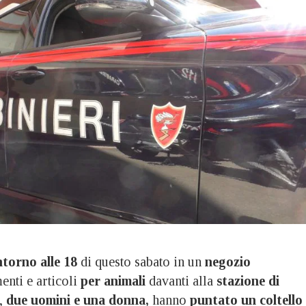
ntorno alle 18
di questo sabato in un
negozio
menti e articoli
per animali
davanti alla
stazione di
,
due uomini e una donna,
hanno
puntato un coltello