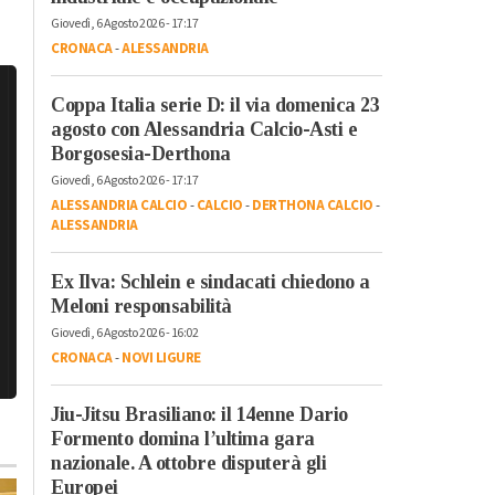
Giovedì, 6 Agosto 2026 - 17:17
CRONACA
-
ALESSANDRIA
Coppa Italia serie D: il via domenica 23
agosto con Alessandria Calcio-Asti e
Borgosesia-Derthona
Giovedì, 6 Agosto 2026 - 17:17
ALESSANDRIA CALCIO
-
CALCIO
-
DERTHONA CALCIO
-
ALESSANDRIA
Ex Ilva: Schlein e sindacati chiedono a
Meloni responsabilità
Giovedì, 6 Agosto 2026 - 16:02
CRONACA
-
NOVI LIGURE
Jiu-Jitsu Brasiliano: il 14enne Dario
Formento domina l’ultima gara
nazionale. A ottobre disputerà gli
Europei