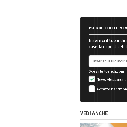
ISCRIVITI ALLE N
Inserisci il tuo indi
casella di posta ele
Indirizzo email
Scegli le tue edizioni:
News Alessandria
Accetto l'iscrizio
VEDI ANCHE