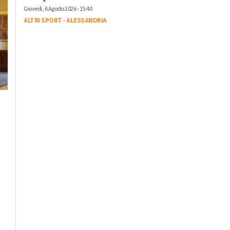
Giovedì, 6 Agosto 2026 - 15:40
ALTRI SPORT
-
ALESSANDRIA
Lunedì, 27 Luglio 2026 - 10:52
Cronaca
-
Ovada
Si ribalta trattore:
morto agricoltore
Mercoledì, 5 Agosto 2026 - 17:52
Cronaca
-
Ovada
trentenne a Capanne
Incendio boschivo a
di Marcarolo
Belforte Monferrato