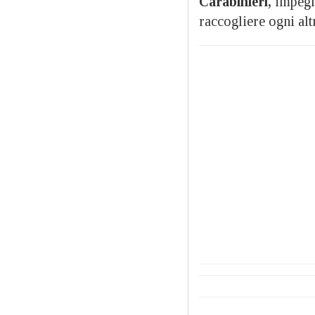
Carabinieri,
impegna
raccogliere ogni altr