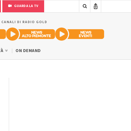
GUARDA LA TV
I CANALI DI RADIO GOLD
TÀ
ON DEMAND