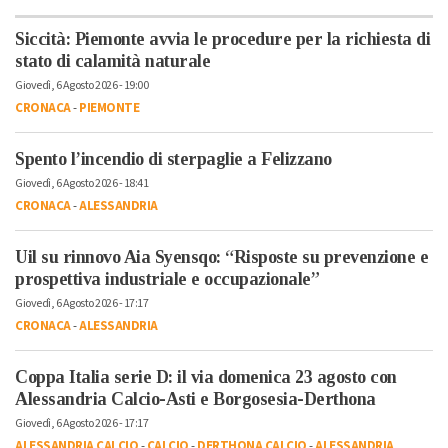
Siccità: Piemonte avvia le procedure per la richiesta di
stato di calamità naturale
Giovedì, 6 Agosto 2026 - 19:00
CRONACA
-
PIEMONTE
Spento l’incendio di sterpaglie a Felizzano
Giovedì, 6 Agosto 2026 - 18:41
CRONACA
-
ALESSANDRIA
Uil su rinnovo Aia Syensqo: “Risposte su prevenzione e
prospettiva industriale e occupazionale”
Giovedì, 6 Agosto 2026 - 17:17
CRONACA
-
ALESSANDRIA
Coppa Italia serie D: il via domenica 23 agosto con
Alessandria Calcio-Asti e Borgosesia-Derthona
Giovedì, 6 Agosto 2026 - 17:17
ALESSANDRIA CALCIO
-
CALCIO
-
DERTHONA CALCIO
-
ALESSANDRIA