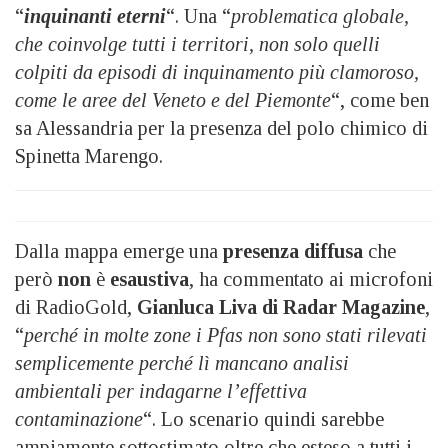
“
inquinanti eterni
“. Una “
problematica globale,
che coinvolge tutti i territori, non solo quelli
colpiti da episodi di inquinamento più clamoroso,
come le aree del Veneto e del Piemonte
“, come ben
sa Alessandria per la presenza del polo chimico di
Spinetta Marengo.
Dalla mappa emerge una
presenza diffusa
che
però
non
è
esaustiva
, ha commentato ai microfoni
di RadioGold,
Gianluca Liva di Radar Magazine
,
“
perché in molte zone i Pfas non sono stati rilevati
semplicemente perché lì mancano analisi
ambientali per indagarne l’effettiva
contaminazione
“. Lo scenario quindi sarebbe
ampiamente sottostimato oltre che esteso a tutti i