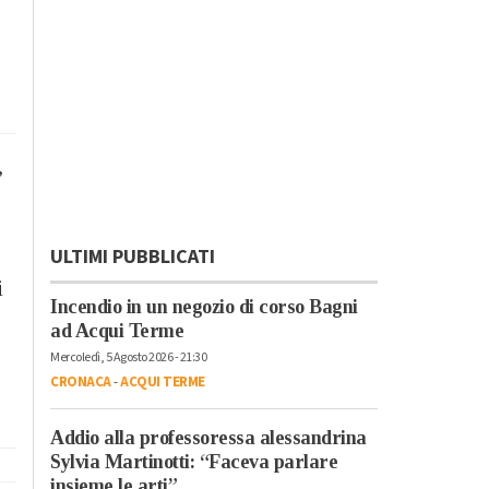
,
ULTIMI PUBBLICATI
i
Incendio in un negozio di corso Bagni
ad Acqui Terme
Mercoledì, 5 Agosto 2026 - 21:30
CRONACA
-
ACQUI TERME
Addio alla professoressa alessandrina
Sylvia Martinotti: “Faceva parlare
insieme le arti”