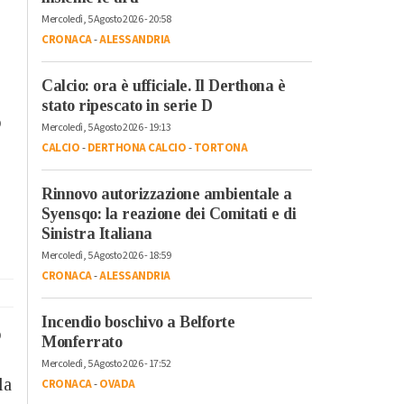
Mercoledì, 5 Agosto 2026 - 20:58
CRONACA
-
ALESSANDRIA
Calcio: ora è ufficiale. Il Derthona è
stato ripescato in serie D
o
Mercoledì, 5 Agosto 2026 - 19:13
CALCIO
-
DERTHONA CALCIO
-
TORTONA
Rinnovo autorizzazione ambientale a
Syensqo: la reazione dei Comitati e di
Sinistra Italiana
Mercoledì, 5 Agosto 2026 - 18:59
CRONACA
-
ALESSANDRIA
Incendio boschivo a Belforte
o
Monferrato
Mercoledì, 5 Agosto 2026 - 17:52
la
CRONACA
-
OVADA