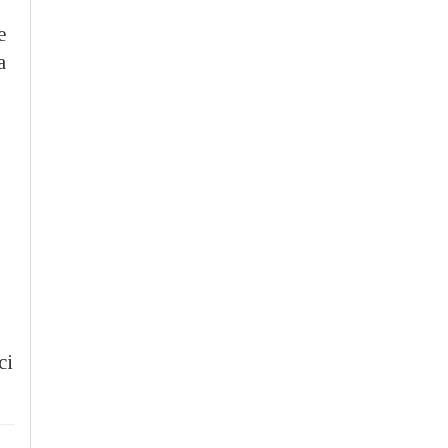
e
a
ci