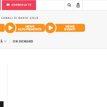
GUARDA LA TV
I CANALI DI RADIO GOLD
TÀ
ON DEMAND