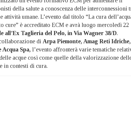
nizzato un evento formativo ECM per aumentare il
isti della salute a conoscenza delle interconnessioni t
le attività umane. L’evento dal titolo “La cura dell’acqu
 to cure” è accreditato ECM e avrà luogo mercoledì 22
alle all’Ex Taglieria del Pelo, in Via Wagner 38/D
.
collaborazione di
Arpa Piemonte, Amag Reti Idriche,
 Acqua Spa,
l’evento affronterà varie tematiche relati
 delle acque così come quelle della valorizzazione dell
 in contesti di cura.