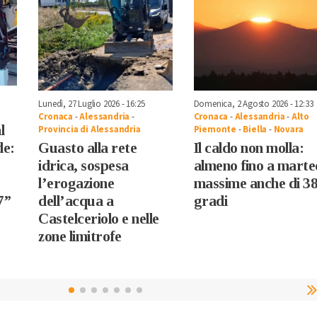
Lunedì, 27 Luglio 2026 - 16:25
Domenica, 2 Agosto 2026 - 12:33
Cronaca
-
Alessandria
-
Cronaca
-
Alessandria
-
Alto
l
Provincia di Alessandria
Piemonte
-
Biella
-
Novara
Guasto alla rete
Il caldo non molla:
de:
idrica, sospesa
almeno fino a marte
l’erogazione
massime anche di 3
dell’acqua a
gradi
7”
Castelceriolo e nelle
zone limitrofe