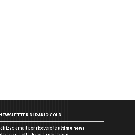
E NEWSLETTER DI RADIO GOLD
indirizzo email per ricevere le
ultime news
la tua casella di posta elettronica.