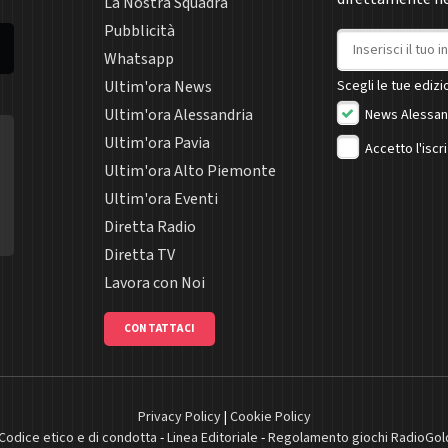
La Nostra Squadra
Pubblicità
Indirizzo email
Whatsapp
Ultim'ora News
Scegli le tue edizio
Ultim'ora Alessandria
News Alessan
Ultim'ora Pavia
Accetto l'iscr
Ultim'ora Alto Piemonte
Ultim'ora Eventi
Diretta Radio
Diretta TV
Lavora con Noi
CONTATTACI
Privacy Policy
|
Cookie Policy
Codice etico e di condotta
-
Linea Editoriale
-
Regolamento giochi RadioGol