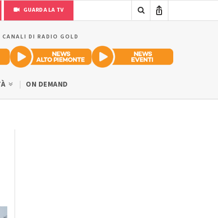
GUARDA LA TV
I CANALI DI RADIO GOLD
TÀ
ON DEMAND