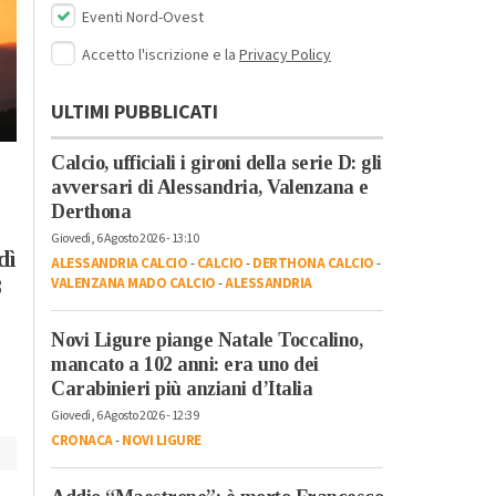
Eventi Nord-Ovest
Accetto l'iscrizione e la
Privacy Policy
Lunedì, 3 Agosto 2026 - 13:31
ULTIMI PUBBLICATI
Cronaca
-
Alessandria
-
Alto
Piemonte
-
Provincia di Pavia
Nessuna tregua: il
Calcio, ufficiali i gironi della serie D: gli
Lunedì, 27 Luglio 2026 - 09:47
Eventi
-
Feste e Sagre
-
Tempo
avversari di Alessandria, Valenzana e
caldo continua fino a
Libero
-
Alessandria
-
Provincia
Derthona
mercoledì. Massimo
di Alessandria
Giovedì, 6 Agosto 2026 - 13:10
allarme per incendi
A San Giuliano Nuovo
dì
ALESSANDRIA CALCIO
-
CALCIO
-
DERTHONA CALCIO
-
boschivi
la Sagra dei Sapori
VALENZANA MADO CALCIO
-
ALESSANDRIA
8
della Fraschetta: due
serate dedicate alla
Novi Ligure piange Natale Toccalino,
tradizione
mancato a 102 anni: era uno dei
gastronomica
Carabinieri più anziani d’Italia
Giovedì, 6 Agosto 2026 - 12:39
CRONACA
-
NOVI LIGURE