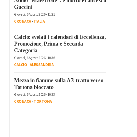
Addio “Maestrone”: è morto Francesco
Guccini
Giovedì, 6 Agosto 2026 - 11:21
CRONACA
-
ITALIA
Calcio: svelati i calendari di Eccellenza,
Promozione, Prima e Seconda
Categoria
Giovedì, 6 Agosto 2026 - 10:36
CALCIO
-
ALESSANDRIA
Mezzo in fiamme sulla A7: tratto verso
Tortona bloccato
Giovedì, 6 Agosto 2026 - 10:33
CRONACA
-
TORTONA