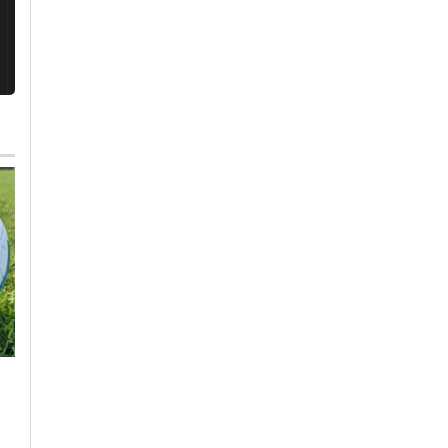
Lunedì, 3 Agosto 2026 - 14:37
Martedì, 4 Agosto 2026 - 21:11
Cronaca
-
Alessandria
Alessandria Calcio
-
Calcio
-
Alessandria
Via al trattamento
Alessandria-Juventu
anti zanzare ad