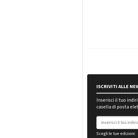
ISCRIVITI ALLE N
Inserisci il tuo indi
casella di posta ele
Indirizzo email
Scegli le tue edizioni: