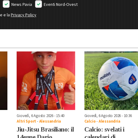
News Pavia
Eventi Nord-Ovest
ne e la
Privacy Policy
Giovedì, 6 Agosto 2026 - 15:40
Giovedì, 6 Agosto 2026 - 10:36
Altri Sport
-
Alessandria
Calcio
-
Alessandria
Jiu-Jitsu Brasiliano: il
Calcio: svelati i
14enne Dario
calendari di