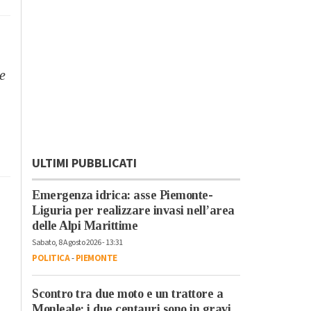
e
ULTIMI PUBBLICATI
Emergenza idrica: asse Piemonte-
Liguria per realizzare invasi nell’area
delle Alpi Marittime
Sabato, 8 Agosto 2026 - 13:31
POLITICA
-
PIEMONTE
Scontro tra due moto e un trattore a
Monleale: i due centauri sono in gravi