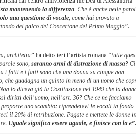
criticata dal centro antiviolenza me.Dea di Alessandria.
ista mantenendo la differenza
. Che è anche nelle parol
olo una questione di vocale,
come hai provato a
ittando del palco del Concertone del Primo Maggio”.
a, architetta”
ha detto ieri l’artista romana
“tutte ques
 parole sono,
saranno armi di distrazione di massa?
Ci
ta i fatti e i fatti sono che una donna su cinque non
io, che guadagna un quinto in meno di un uomo che cop
 Non lo diceva già la Costituzione nel 1949 che la donn
ssi diritti dell’uomo, nell’art. 36? Che ce ne facciamo
 proporre uno scambio: riprendetevi le vocali in fondo
teci il 20% di retribuzione. Pagate e mettete le donne i
are.
Uguale significa essere uguale, e finisce con la e”