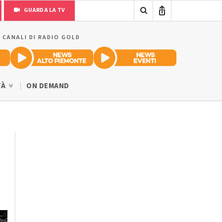
GUARDA LA TV
I CANALI DI RADIO GOLD
TÀ
ON DEMAND