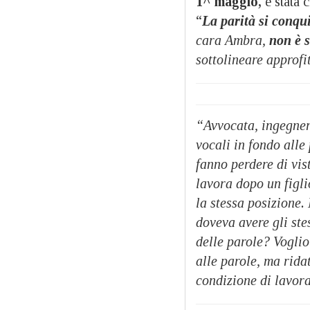
1^ maggio,
è stata 
“
La parità si conqu
cara Ambra,
non è s
sottolineare approf
“Avvocata, ingegner
vocali in fondo alle
fanno perdere di vis
lavora dopo un figl
la stessa posizione.
doveva avere gli ste
delle parole? Voglio
alle parole, ma rida
condizione di lavor