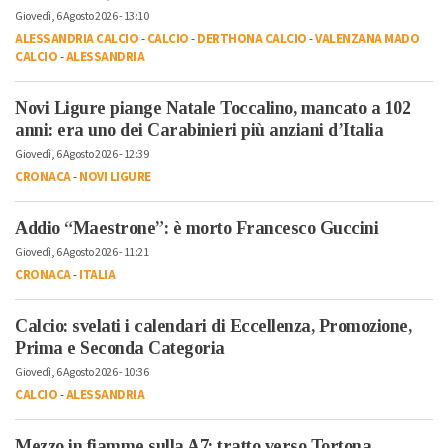
Giovedì, 6 Agosto 2026 - 13:10
ALESSANDRIA CALCIO
-
CALCIO
-
DERTHONA CALCIO
-
VALENZANA MADO
CALCIO
-
ALESSANDRIA
Novi Ligure piange Natale Toccalino, mancato a 102
anni: era uno dei Carabinieri più anziani d’Italia
Giovedì, 6 Agosto 2026 - 12:39
CRONACA
-
NOVI LIGURE
Addio “Maestrone”: è morto Francesco Guccini
Giovedì, 6 Agosto 2026 - 11:21
CRONACA
-
ITALIA
Calcio: svelati i calendari di Eccellenza, Promozione,
Prima e Seconda Categoria
Giovedì, 6 Agosto 2026 - 10:36
CALCIO
-
ALESSANDRIA
Mezzo in fiamme sulla A7: tratto verso Tortona